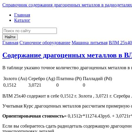
Справочник содержания драгоценных металлов в радиодеталях
Главная
Каталог
Найти
Главная
Станочное оборудование
Машина литьевая
ВЛМ 25х40
Содержание драгоценных металлов в В
В таблице указано точное количество драгоценных металлов в 
Золото (Au)
Серебро (Ag)
Платина (Pt)
Палладий (Pd)
0,1512
3,0721
0
0
ВЛМ 25х40 содержит в себе 0,1512 г. Золота , 3,0721 г. Серебра 
Учитывая Курс драгоценных металлов рассчитаем примерную с
Ориентировачная стоимость=
0,1512г*11274.43руб. + 3,0721г
Если вы собираетесь сдать радиодеталь содержащую драгоценны
транспортировку деталей.