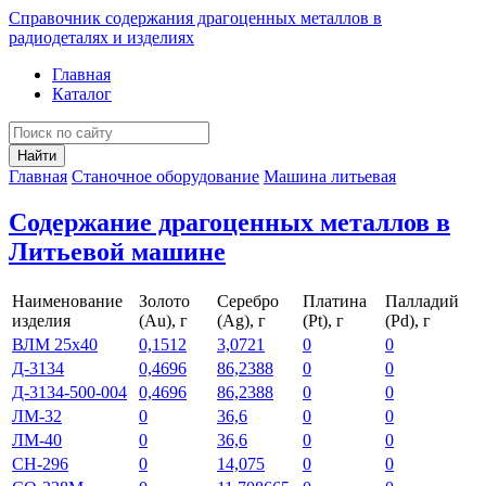
Справочник содержания драгоценных металлов в
радиодеталях и изделиях
Главная
Каталог
Найти
Главная
Станочное оборудование
Машина литьевая
Содержание драгоценных металлов в
Литьевой машине
Наименование
Золото
Серебро
Платина
Палладий
изделия
(Au), г
(Ag), г
(Pt), г
(Pd), г
ВЛМ 25х40
0,1512
3,0721
0
0
Д-3134
0,4696
86,2388
0
0
Д-3134-500-004
0,4696
86,2388
0
0
ЛМ-32
0
36,6
0
0
ЛМ-40
0
36,6
0
0
СН-296
0
14,075
0
0