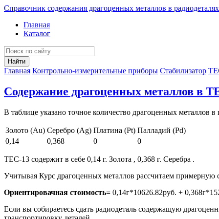
Справочник содержания драгоценных металлов в радиодеталях
Главная
Каталог
Найти
Главная
Контрольно-измерительные приборы
Стабилизатор
ТЕ
Содержание драгоценных металлов в Т
В таблице указано точное количество драгоценных металлов в 
Золото (Au)
Серебро (Ag)
Платина (Pt)
Палладий (Pd)
0,14
0,368
0
0
ТЕС-13 содержит в себе 0,14 г. Золота , 0,368 г. Серебра .
Учитывая Курс драгоценных металлов рассчитаем примерную с
Ориентировачная стоимость=
0,14г*10626.82руб. + 0,368г*15
Если вы собираетесь сдать радиодеталь содержащую драгоценны
транспортировку деталей.