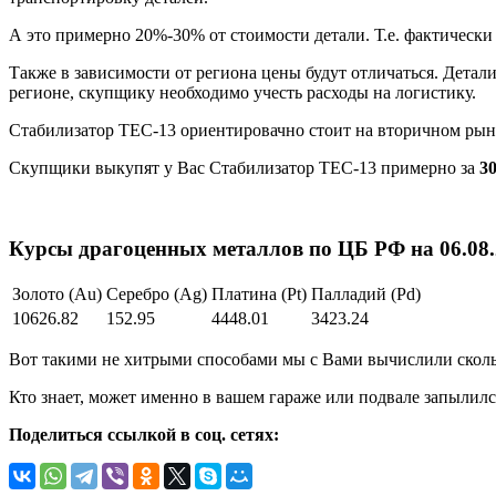
А это примерно 20%-30% от стоимости детали. Т.е. фактическ
Также в зависимости от региона цены будут отличаться. Детал
регионе, скупщику необходимо учесть расходы на логистику.
Стабилизатор ТЕС-13 ориентировачно стоит на вторичном ры
Скупщики выкупят у Вас Стабилизатор ТЕС-13 примерно за
30
Курсы драгоценных металлов по ЦБ РФ на 06.08.2
Золото (Au)
Серебро (Ag)
Платина (Pt)
Палладий (Pd)
10626.82
152.95
4448.01
3423.24
Вот такими не хитрыми способами мы с Вами вычислили скольк
Кто знает, может именно в вашем гараже или подвале запылилс
Поделиться ссылкой в соц. сетях: