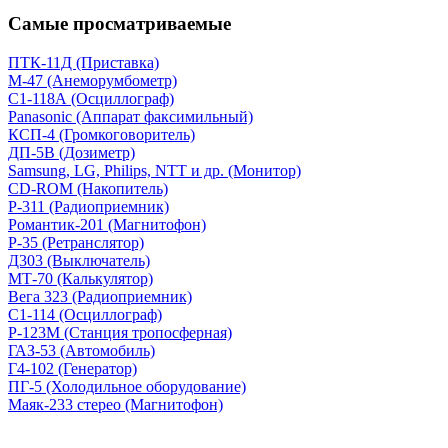
Самые просматриваемые
ПТК-11Д (Приставка)
М-47 (Анеморумбометр)
С1-118А (Осциллограф)
Panasonic (Аппарат факсимильный)
КСП-4 (Громкоговоритель)
ДП-5В (Дозиметр)
Samsung, LG, Philips, NTT и др. (Монитор)
CD-ROM (Накопитель)
Р-311 (Радиоприемник)
Романтик-201 (Магнитофон)
Р-35 (Ретранслятор)
Д303 (Выключатель)
МТ-70 (Калькулятор)
Вега 323 (Радиоприемник)
С1-114 (Осциллограф)
Р-123М (Станция тропосферная)
ГАЗ-53 (Автомобиль)
Г4-102 (Генератор)
ПГ-5 (Холодильное оборудование)
Маяк-233 стерео (Магнитофон)