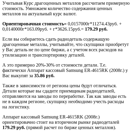
Учитывая Курс драгоценных металлов рассчитаем примерную
стоимость. Умножаем количество содержания ценных
металлов на актуальный курс валют.
Ориентировачная стоимость=
0,0157000г*11274.43руб. +
0,0140000г*163.09руб. + г*3626.15руб.=
179.29 руб.
Если вы собираетесь сдать радиодеталь содержащую
драгоценные металлы, учитывайте, что скупщики приобретут
у Вас деталь не по цене биржи, а с учетом всех расходов на
утилизацию и транспортировку деталей.
А это примерно 20%-30% от стоимости детали. Т.е.
фактически Аппарат кассовый Samsung ER-4615RK (2008г.) у
Вас выкупят за
35.86 руб.
Также в зависимости от региона цены будут отличаться.
Детали которые вы сдадите приемщикам радиодеталей,
отправляются на заводы по переработке. Так как заводы есть
не в каждом регионе, скупщику необходимо учесть расходы
на логистику.
Аппарат кассовый Samsung ER-4615RK (2008г.)
ориентировачно стоит на вторичном рынке радиодеталей
179.29 руб.
(прямой расчет по бирже ценных металлов).