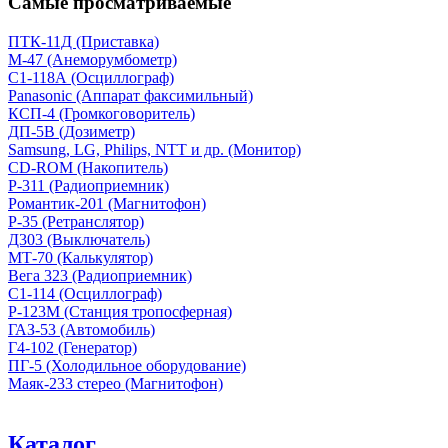
Самые просматриваемые
ПТК-11Д (Приставка)
М-47 (Анеморумбометр)
С1-118А (Осциллограф)
Panasonic (Аппарат факсимильный)
КСП-4 (Громкоговоритель)
ДП-5В (Дозиметр)
Samsung, LG, Philips, NTT и др. (Монитор)
CD-ROM (Накопитель)
Р-311 (Радиоприемник)
Романтик-201 (Магнитофон)
Р-35 (Ретранслятор)
Д303 (Выключатель)
МТ-70 (Калькулятор)
Вега 323 (Радиоприемник)
С1-114 (Осциллограф)
Р-123М (Станция тропосферная)
ГАЗ-53 (Автомобиль)
Г4-102 (Генератор)
ПГ-5 (Холодильное оборудование)
Маяк-233 стерео (Магнитофон)
Каталог