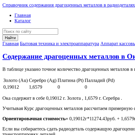
Справочник содержания драгоценных металлов в радиодеталях
Главная
Каталог
Найти
Главная
Бытовая техника и электроаппаратура
Аппарат кассов
Содержание драгоценных металлов в О
В таблице указано точное количество драгоценных металлов в 
Золото (Au)
Серебро (Ag)
Платина (Pt)
Палладий (Pd)
0,19012
1,6579
0
0
Ока содержит в себе 0,19012 г. Золота , 1,6579 г. Серебра .
Учитывая Курс драгоценных металлов рассчитаем примерную с
Ориентировачная стоимость=
0,19012г*11274.43руб. + 1,6579
Если вы собираетесь сдать радиодеталь содержащую драгоценны
транспортировку деталей.