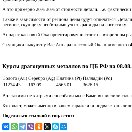
А это примерно 20%-30% от стоимости детали. Т.е. фактическ
Также в зависимости от региона цены будут отличаться. Детал
регионе, скупщику необходимо учесть расходы на логистику.
Аппарат кассовый Ока ориентировачно стоит на вторичном р
Скупщики выкупят у Вас Аппарат кассовый Ока примерно за
4
Курсы драгоценных металлов по ЦБ РФ на 08.08.2
Золото (Au)
Серебро (Ag)
Платина (Pt)
Палладий (Pd)
11274.43
163.09
4565.01
3626.15
Вот такими не хитрыми способами мы с Вами вычислили скольк
Кто знает, может именно в вашем гараже или подвале запылилс
Поделиться ссылкой в соц. сетях: