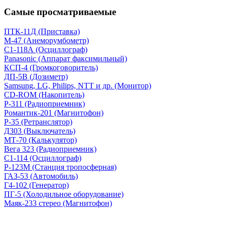
Самые просматриваемые
ПТК-11Д (Приставка)
М-47 (Анеморумбометр)
С1-118А (Осциллограф)
Panasonic (Аппарат факсимильный)
КСП-4 (Громкоговоритель)
ДП-5В (Дозиметр)
Samsung, LG, Philips, NTT и др. (Монитор)
CD-ROM (Накопитель)
Р-311 (Радиоприемник)
Романтик-201 (Магнитофон)
Р-35 (Ретранслятор)
Д303 (Выключатель)
МТ-70 (Калькулятор)
Вега 323 (Радиоприемник)
С1-114 (Осциллограф)
Р-123М (Станция тропосферная)
ГАЗ-53 (Автомобиль)
Г4-102 (Генератор)
ПГ-5 (Холодильное оборудование)
Маяк-233 стерео (Магнитофон)