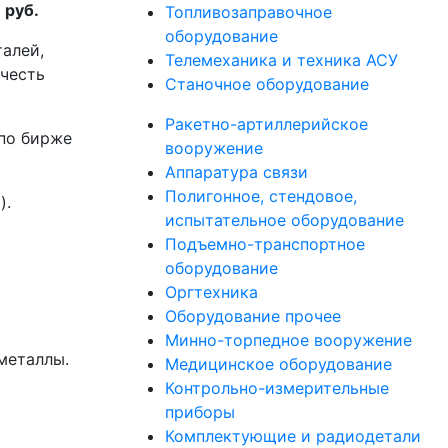
 руб.
Топливозаправочное
оборудование
талей,
Телемеханика и техника АСУ
учесть
Станочное оборудование
Ракетно-артиллерийское
по бирже
вооружение
Аппаратура связи
Полигонное, стендовое,
).
испытательное оборудование
Подъемно-транспортное
оборудование
Оргтехника
Оборудование прочее
Минно-торпедное вооружение
металлы.
Медицинское оборудование
Контрольно-измерительные
приборы
Комплектующие и радиодетали