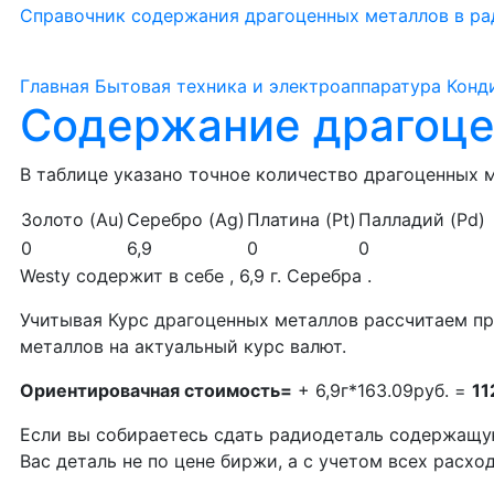
Справочник содержания драгоценных металлов в ра
Главная
Бытовая техника и электроаппаратура
Конд
Содержание драгоце
В таблице указано точное количество драгоценных м
Золото (Au)
Серебро (Ag)
Платина (Pt)
Палладий (Pd)
0
6,9
0
0
Westy содержит в себе , 6,9 г. Серебра .
Учитывая Курс драгоценных металлов рассчитаем п
металлов на актуальный курс валют.
Ориентировачная стоимость=
+ 6,9г*163.09руб. =
11
Если вы собираетесь сдать радиодеталь содержащу
Вас деталь не по цене биржи, а с учетом всех расх