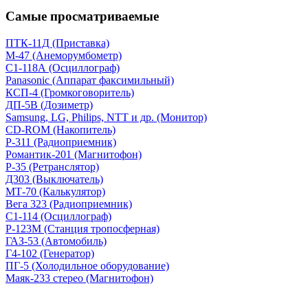
Самые просматриваемые
ПТК-11Д (Приставка)
М-47 (Анеморумбометр)
С1-118А (Осциллограф)
Panasonic (Аппарат факсимильный)
КСП-4 (Громкоговоритель)
ДП-5В (Дозиметр)
Samsung, LG, Philips, NTT и др. (Монитор)
CD-ROM (Накопитель)
Р-311 (Радиоприемник)
Романтик-201 (Магнитофон)
Р-35 (Ретранслятор)
Д303 (Выключатель)
МТ-70 (Калькулятор)
Вега 323 (Радиоприемник)
С1-114 (Осциллограф)
Р-123М (Станция тропосферная)
ГАЗ-53 (Автомобиль)
Г4-102 (Генератор)
ПГ-5 (Холодильное оборудование)
Маяк-233 стерео (Магнитофон)