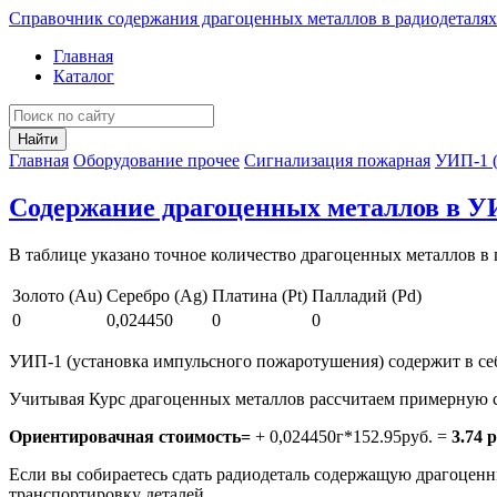
Справочник содержания драгоценных металлов в радиодеталях
Главная
Каталог
Найти
Главная
Оборудование прочее
Сигнализация пожарная
УИП-1 (
Содержание драгоценных металлов в У
В таблице указано точное количество драгоценных металлов в 
Золото (Au)
Серебро (Ag)
Платина (Pt)
Палладий (Pd)
0
0,024450
0
0
УИП-1 (установка импульсного пожаротушения) содержит в себе 
Учитывая Курс драгоценных металлов рассчитаем примерную с
Ориентировачная стоимость=
+ 0,024450г*152.95руб. =
3.74 р
Если вы собираетесь сдать радиодеталь содержащую драгоценны
транспортировку деталей.