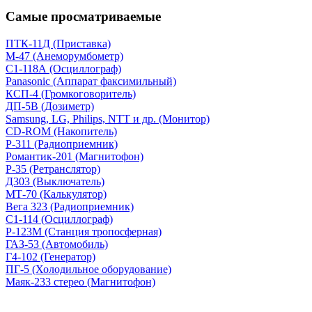
Самые просматриваемые
ПТК-11Д (Приставка)
М-47 (Анеморумбометр)
С1-118А (Осциллограф)
Panasonic (Аппарат факсимильный)
КСП-4 (Громкоговоритель)
ДП-5В (Дозиметр)
Samsung, LG, Philips, NTT и др. (Монитор)
CD-ROM (Накопитель)
Р-311 (Радиоприемник)
Романтик-201 (Магнитофон)
Р-35 (Ретранслятор)
Д303 (Выключатель)
МТ-70 (Калькулятор)
Вега 323 (Радиоприемник)
С1-114 (Осциллограф)
Р-123М (Станция тропосферная)
ГАЗ-53 (Автомобиль)
Г4-102 (Генератор)
ПГ-5 (Холодильное оборудование)
Маяк-233 стерео (Магнитофон)