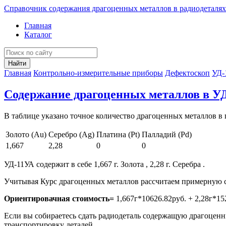
Справочник содержания драгоценных металлов в радиодеталях
Главная
Каталог
Найти
Главная
Контрольно-измерительные приборы
Дефектоскоп
УД-
Содержание драгоценных металлов в У
В таблице указано точное количество драгоценных металлов в 
Золото (Au)
Серебро (Ag)
Платина (Pt)
Палладий (Pd)
1,667
2,28
0
0
УД-11УА содержит в себе 1,667 г. Золота , 2,28 г. Серебра .
Учитывая Курс драгоценных металлов рассчитаем примерную с
Ориентировачная стоимость=
1,667г*10626.82руб. + 2,28г*15
Если вы собираетесь сдать радиодеталь содержащую драгоценны
транспортировку деталей.