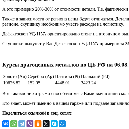
А это примерно 20%-30% от стоимости детали. Т.е. фактическ
Также в зависимости от региона цены будут отличаться. Детал
регионе, скупщику необходимо учесть расходы на логистику.
Дефектоскоп УД-11УА ориентировачно стоит на вторичном ры
Скупщики выкупят у Вас Дефектоскоп УД-11УА примерно за
3
Курсы драгоценных металлов по ЦБ РФ на 06.08.2
Золото (Au)
Серебро (Ag)
Платина (Pt)
Палладий (Pd)
10626.82
152.95
4448.01
3423.24
Вот такими не хитрыми способами мы с Вами вычислили скольк
Кто знает, может именно в вашем гараже или подвале запылилс
Поделиться ссылкой в соц. сетях: