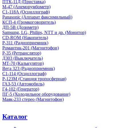
ПТК-11Д (Приставка)
М-47 (Анеморумбометр)
С1-118А (Осциллограф)
Panasonic (Аппарат факсимильный)
КСП-4 (Громкоговоритель)
ДП-5В (Дозиметр)
Samsung, LG, Philips, NTT и др. (Монитор)
CD-ROM (Накопитель)
Р-311 (Радиоприемник)
Романтик-201 (Магнитофон)
Р-35 (Ретранслятор)
Д303 (Выключатель)
МТ-70 (Калькулятор)
Вега 323 (Радиоприемник)
С1-114 (Осциллограф)
Р-123М (Станция тропосферная)
ГАЗ-53 (Автомобиль)
Г4-102 (Генератор)
ПГ-5 (Холодильное оборудование)
Маяк-233 стерео (Магнитофон)
Каталог