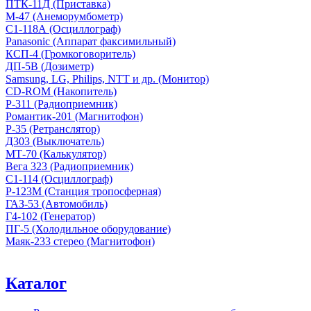
ПТК-11Д (Приставка)
М-47 (Анеморумбометр)
С1-118А (Осциллограф)
Panasonic (Аппарат факсимильный)
КСП-4 (Громкоговоритель)
ДП-5В (Дозиметр)
Samsung, LG, Philips, NTT и др. (Монитор)
CD-ROM (Накопитель)
Р-311 (Радиоприемник)
Романтик-201 (Магнитофон)
Р-35 (Ретранслятор)
Д303 (Выключатель)
МТ-70 (Калькулятор)
Вега 323 (Радиоприемник)
С1-114 (Осциллограф)
Р-123М (Станция тропосферная)
ГАЗ-53 (Автомобиль)
Г4-102 (Генератор)
ПГ-5 (Холодильное оборудование)
Маяк-233 стерео (Магнитофон)
Каталог