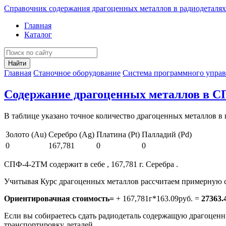
Справочник содержания драгоценных металлов в радиодеталях
Главная
Каталог
Найти
Главная
Станочное оборудование
Система программного упра
Содержание драгоценных металлов в 
В таблице указано точное количество драгоценных металлов в 
Золото (Au)
Серебро (Ag)
Платина (Pt)
Палладий (Pd)
0
167,781
0
0
СПФ-4-2ТМ содержит в себе , 167,781 г. Серебра .
Учитывая Курс драгоценных металлов рассчитаем примерную с
Ориентировачная стоимость=
+ 167,781г*163.09руб. =
27363.
Если вы собираетесь сдать радиодеталь содержащую драгоценны
транспортировку деталей.