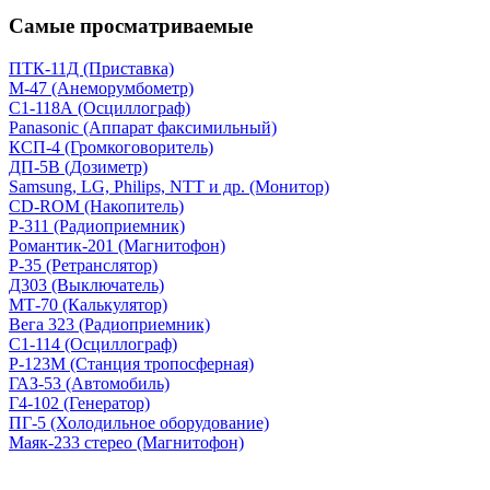
Самые просматриваемые
ПТК-11Д (Приставка)
М-47 (Анеморумбометр)
С1-118А (Осциллограф)
Panasonic (Аппарат факсимильный)
КСП-4 (Громкоговоритель)
ДП-5В (Дозиметр)
Samsung, LG, Philips, NTT и др. (Монитор)
CD-ROM (Накопитель)
Р-311 (Радиоприемник)
Романтик-201 (Магнитофон)
Р-35 (Ретранслятор)
Д303 (Выключатель)
МТ-70 (Калькулятор)
Вега 323 (Радиоприемник)
С1-114 (Осциллограф)
Р-123М (Станция тропосферная)
ГАЗ-53 (Автомобиль)
Г4-102 (Генератор)
ПГ-5 (Холодильное оборудование)
Маяк-233 стерео (Магнитофон)