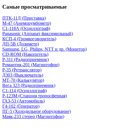
Самые просматриваемые
ПТК-11Д (Приставка)
М-47 (Анеморумбометр)
С1-118А (Осциллограф)
Panasonic (Аппарат факсимильный)
КСП-4 (Громкоговоритель)
ДП-5В (Дозиметр)
Samsung, LG, Philips, NTT и др. (Монитор)
CD-ROM (Накопитель)
Р-311 (Радиоприемник)
Романтик-201 (Магнитофон)
Р-35 (Ретранслятор)
Д303 (Выключатель)
МТ-70 (Калькулятор)
Вега 323 (Радиоприемник)
С1-114 (Осциллограф)
Р-123М (Станция тропосферная)
ГАЗ-53 (Автомобиль)
Г4-102 (Генератор)
ПГ-5 (Холодильное оборудование)
Маяк-233 стерео (Магнитофон)