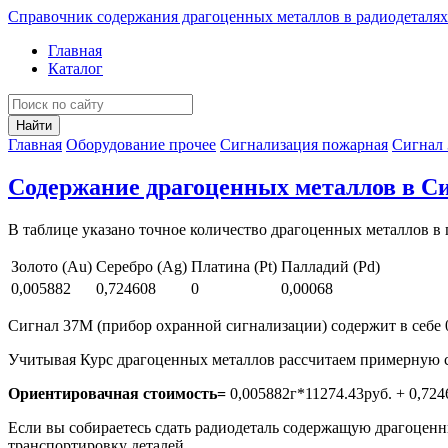
Справочник содержания драгоценных металлов в радиодеталях
Главная
Каталог
Найти
Главная
Оборудование прочее
Сигнализация пожарная
Сигнал 
Содержание драгоценных металлов в Си
В таблице указано точное количество драгоценных металлов в 
Золото (Au)
Серебро (Ag)
Платина (Pt)
Палладий (Pd)
0,005882
0,724608
0
0,00068
Сигнал 37М (прибор охранной сигнализации) содержит в себе 0,00
Учитывая Курс драгоценных металлов рассчитаем примерную с
Ориентировачная стоимость=
0,005882г*11274.43руб. + 0,724
Если вы собираетесь сдать радиодеталь содержащую драгоценны
транспортировку деталей.