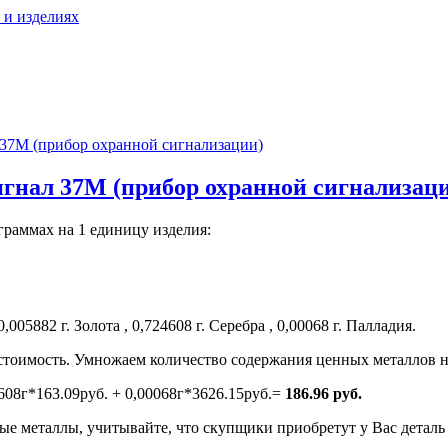
 и изделиях
37М (прибор охранной сигнализации)
гнал 37М (прибор охранной сигнализац
граммах на 1 единицу изделия:
5882 г. Золота , 0,724608 г. Серебра , 0,00068 г. Палладия.
тоимость. Умножаем количество содержания ценных металлов н
608г*163.09руб. + 0,00068г*3626.15руб.=
186.96 руб.
е металлы, учитывайте, что скупщики приобретут у Вас деталь н