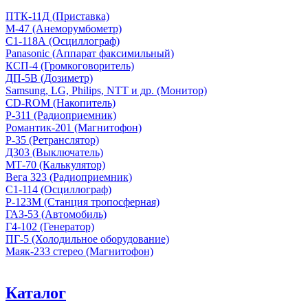
ПТК-11Д (Приставка)
М-47 (Анеморумбометр)
С1-118А (Осциллограф)
Panasonic (Аппарат факсимильный)
КСП-4 (Громкоговоритель)
ДП-5В (Дозиметр)
Samsung, LG, Philips, NTT и др. (Монитор)
CD-ROM (Накопитель)
Р-311 (Радиоприемник)
Романтик-201 (Магнитофон)
Р-35 (Ретранслятор)
Д303 (Выключатель)
МТ-70 (Калькулятор)
Вега 323 (Радиоприемник)
С1-114 (Осциллограф)
Р-123М (Станция тропосферная)
ГАЗ-53 (Автомобиль)
Г4-102 (Генератор)
ПГ-5 (Холодильное оборудование)
Маяк-233 стерео (Магнитофон)
Каталог