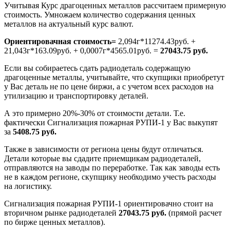
Учитывая Курс драгоценных металлов рассчитаем примерную
стоимость. Умножаем количество содержания ценных
металлов на актуальный курс валют.
Ориентировачная стоимость=
2,094г*11274.43руб. +
21,043г*163.09руб. + 0,0007г*4565.01руб. =
27043.75 руб.
Если вы собираетесь сдать радиодеталь содержащую
драгоценные металлы, учитывайте, что скупщики приобретут
у Вас деталь не по цене биржи, а с учетом всех расходов на
утилизацию и транспортировку деталей.
А это примерно 20%-30% от стоимости детали. Т.е.
фактически Сигнализация пожарная РУПИ-1 у Вас выкупят
за
5408.75 руб.
Также в зависимости от региона цены будут отличаться.
Детали которые вы сдадите приемщикам радиодеталей,
отправляются на заводы по переработке. Так как заводы есть
не в каждом регионе, скупщику необходимо учесть расходы
на логистику.
Сигнализация пожарная РУПИ-1 ориентировачно стоит на
вторичном рынке радиодеталей
27043.75 руб.
(прямой расчет
по бирже ценных металлов).