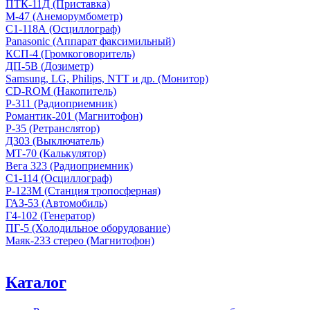
ПТК-11Д (Приставка)
М-47 (Анеморумбометр)
С1-118А (Осциллограф)
Panasonic (Аппарат факсимильный)
КСП-4 (Громкоговоритель)
ДП-5В (Дозиметр)
Samsung, LG, Philips, NTT и др. (Монитор)
CD-ROM (Накопитель)
Р-311 (Радиоприемник)
Романтик-201 (Магнитофон)
Р-35 (Ретранслятор)
Д303 (Выключатель)
МТ-70 (Калькулятор)
Вега 323 (Радиоприемник)
С1-114 (Осциллограф)
Р-123М (Станция тропосферная)
ГАЗ-53 (Автомобиль)
Г4-102 (Генератор)
ПГ-5 (Холодильное оборудование)
Маяк-233 стерео (Магнитофон)
Каталог