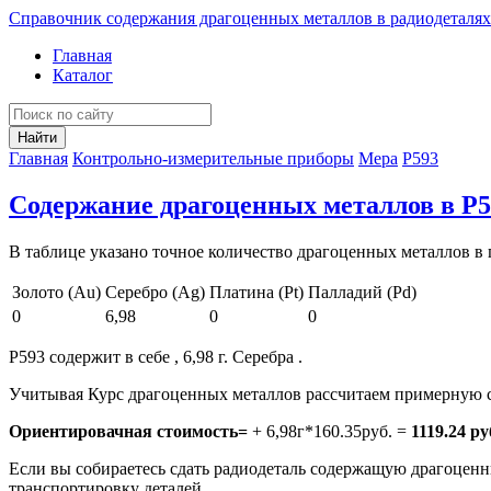
Справочник содержания драгоценных металлов в радиодеталях
Главная
Каталог
Найти
Главная
Контрольно-измерительные приборы
Мера
Р593
Содержание драгоценных металлов в Р5
В таблице указано точное количество драгоценных металлов в 
Золото (Au)
Серебро (Ag)
Платина (Pt)
Палладий (Pd)
0
6,98
0
0
Р593 содержит в себе , 6,98 г. Серебра .
Учитывая Курс драгоценных металлов рассчитаем примерную с
Ориентировачная стоимость=
+ 6,98г*160.35руб. =
1119.24 ру
Если вы собираетесь сдать радиодеталь содержащую драгоценны
транспортировку деталей.