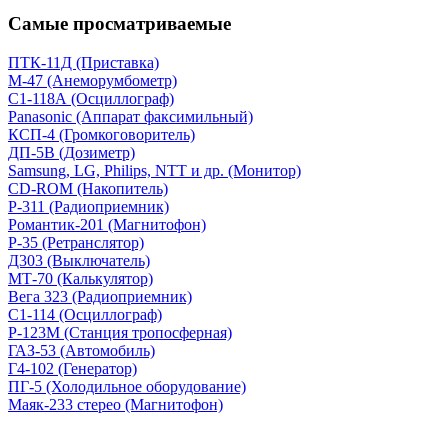
Самые просматриваемые
ПТК-11Д (Приставка)
М-47 (Анеморумбометр)
С1-118А (Осциллограф)
Panasonic (Аппарат факсимильный)
КСП-4 (Громкоговоритель)
ДП-5В (Дозиметр)
Samsung, LG, Philips, NTT и др. (Монитор)
CD-ROM (Накопитель)
Р-311 (Радиоприемник)
Романтик-201 (Магнитофон)
Р-35 (Ретранслятор)
Д303 (Выключатель)
МТ-70 (Калькулятор)
Вега 323 (Радиоприемник)
С1-114 (Осциллограф)
Р-123М (Станция тропосферная)
ГАЗ-53 (Автомобиль)
Г4-102 (Генератор)
ПГ-5 (Холодильное оборудование)
Маяк-233 стерео (Магнитофон)