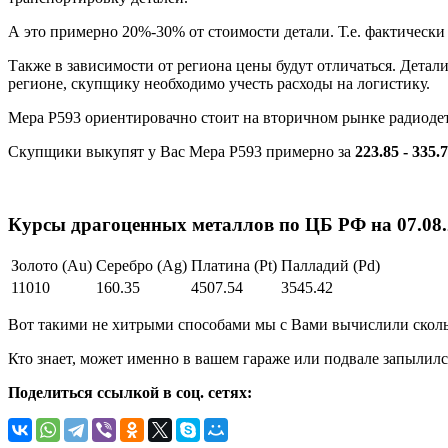
А это примерно 20%-30% от стоимости детали. Т.е. фактически
Также в зависимости от региона цены будут отличаться. Детал
регионе, скупщику необходимо учесть расходы на логистику.
Мера Р593 ориентировачно стоит на вторичном рынке радиоде
Скупщики выкупят у Вас Мера Р593 примерно за
223.85 - 335.
Курсы драгоценных металлов по ЦБ РФ на 07.08.2
Золото (Au)
Серебро (Ag)
Платина (Pt)
Палладий (Pd)
11010
160.35
4507.54
3545.42
Вот такими не хитрыми способами мы с Вами вычислили скольк
Кто знает, может именно в вашем гараже или подвале запылилс
Поделиться ссылкой в соц. сетях: