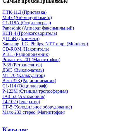
Самые просматриваемые
ПТК-11Д (Приставка)
М-47 (Анеморумбометр)
С1-118А (Осциллограф)
Panasonic (Аппарат факсимильный)
КСП-4 (Громкоговоритель)
ДП-5В (Дозиметр)
Samsung, LG, Philips, NTT и др. (Монитор)
CD-ROM (Накопитель)
Р-311 (Радиоприемник)
Романтик-201 (Магнитофон)
Р-35 (Ретранслятор)
Д303 (Выключатель)
МТ-70 (Калькулятор)
Вега 323 (Радиоприемник)
С1-114 (Осциллограф)
Р-123М (Станция тропосферная)
ГАЗ-53 (Автомобиль)
Г4-102 (Генератор)
ПГ-5 (Холодильное оборудование)
Маяк-233 стерео (Магнитофон)
Каталог