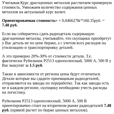
Учитывая Курс драгоценных металлов рассчитаем примерную
стоимость. Умножаем количество содержания ценных
металлов на актуальный курс валют.
Ориентировачная стоимость=
+ 0,0466278г*160.35руб. =
7.48 руб.
Если вы собираетесь сдать радиодеталь содержащую
драгоценные металлы, учитывайте, что скупщики приобретут
у Вас деталь не по цене биржи, а с учетом всех расходов на
утилизацию и транспортировку деталей.
А это примерно 20%-30% от стоимости детали. Т.е.
фактически Рубильник Р2513 однополюсный, 5000 А, 500 В у
Вас выкупят за
1.5 руб.
Также в зависимости от региона цены будут отличаться.
Детали которые вы сдадите приемщикам радиодеталей,
отправляются на заводы по переработке. Так как заводы есть
не в каждом регионе, скупщику необходимо учесть расходы
на логистику.
Рубильник Р2513 однополюсный, 5000 А, 500 В
ориентировачно стоит на вторичном рынке радиодеталей
7.48
руб.
(прямой расчет по бирже ценных металлов).