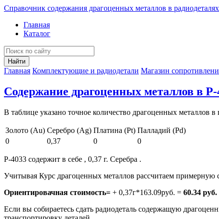
Справочник содержания драгоценных металлов в радиодеталях
Главная
Каталог
Найти
Главная
Комплектующие и радиодетали
Магазин сопротивлен
Содержание драгоценных металлов в Р-
В таблице указано точное количество драгоценных металлов в 
Золото (Au)
Серебро (Ag)
Платина (Pt)
Палладий (Pd)
0
0,37
0
0
Р-4033 содержит в себе , 0,37 г. Серебра .
Учитывая Курс драгоценных металлов рассчитаем примерную с
Ориентировачная стоимость=
+ 0,37г*163.09руб. =
60.34 руб.
Если вы собираетесь сдать радиодеталь содержащую драгоценны
транспортировку деталей.