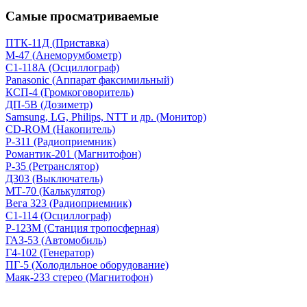
Самые просматриваемые
ПТК-11Д (Приставка)
М-47 (Анеморумбометр)
С1-118А (Осциллограф)
Panasonic (Аппарат факсимильный)
КСП-4 (Громкоговоритель)
ДП-5В (Дозиметр)
Samsung, LG, Philips, NTT и др. (Монитор)
CD-ROM (Накопитель)
Р-311 (Радиоприемник)
Романтик-201 (Магнитофон)
Р-35 (Ретранслятор)
Д303 (Выключатель)
МТ-70 (Калькулятор)
Вега 323 (Радиоприемник)
С1-114 (Осциллограф)
Р-123М (Станция тропосферная)
ГАЗ-53 (Автомобиль)
Г4-102 (Генератор)
ПГ-5 (Холодильное оборудование)
Маяк-233 стерео (Магнитофон)