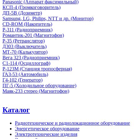
Panasonic (Аппарат факсимильный)
КСП-4 (Громкоговоритель)
ДП-5В (Дозиметр)
Samsung, LG, Philips, NTT и др. (Монитор)
CD-ROM (Накопитель)
Р-311 (Радиоприемник)
Романтик-201 (Магнитофон)
Р-35 (Ретранслятор)
Д303 (Выключатель)
МТ-70 (Калькулятор)
Вега 323 (Радиоприемник)
С1-114 (Осциллограф)
Р-123М (Станция тропосферная)
ГАЗ-53 (Автомобиль)
Г4-102 (Генератор)
ПГ-5 (Холодильное оборудование)
Маяк-233 стерео (Магнитофон)
Каталог
Радиотехническое и радиолокационное оборудование
Энергетическое оборудование
Электротехнические изделия