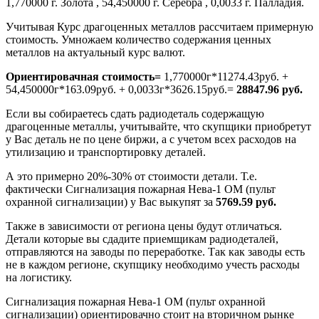
1,770000 г. Золота , 54,450000 г. Серебра , 0,0033 г. Палладия.
Учитывая Курс драгоценных металлов рассчитаем примерную
стоимость. Умножаем количество содержания ценных
металлов на актуальный курс валют.
Ориентировачная стоимость=
1,770000г*11274.43руб. +
54,450000г*163.09руб. + 0,0033г*3626.15руб.=
28847.96 руб.
Если вы собираетесь сдать радиодеталь содержащую
драгоценные металлы, учитывайте, что скупщики приобретут
у Вас деталь не по цене биржи, а с учетом всех расходов на
утилизацию и транспортировку деталей.
А это примерно 20%-30% от стоимости детали. Т.е.
фактически Сигнализация пожарная Нева-1 ОМ (пульт
охранной сигнализации) у Вас выкупят за
5769.59 руб.
Также в зависимости от региона цены будут отличаться.
Детали которые вы сдадите приемщикам радиодеталей,
отправляются на заводы по переработке. Так как заводы есть
не в каждом регионе, скупщику необходимо учесть расходы
на логистику.
Сигнализация пожарная Нева-1 ОМ (пульт охранной
сигнализации) ориентировачно стоит на вторичном рынке