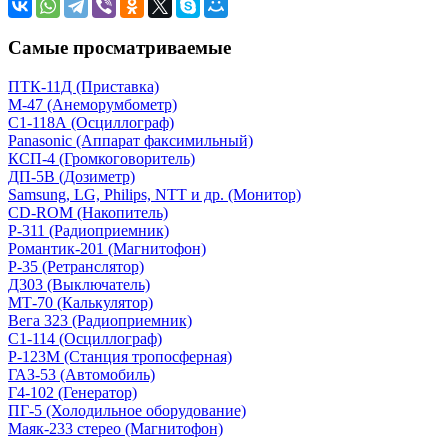
Самые просматриваемые
ПТК-11Д (Приставка)
М-47 (Анеморумбометр)
С1-118А (Осциллограф)
Panasonic (Аппарат факсимильный)
КСП-4 (Громкоговоритель)
ДП-5В (Дозиметр)
Samsung, LG, Philips, NTT и др. (Монитор)
CD-ROM (Накопитель)
Р-311 (Радиоприемник)
Романтик-201 (Магнитофон)
Р-35 (Ретранслятор)
Д303 (Выключатель)
МТ-70 (Калькулятор)
Вега 323 (Радиоприемник)
С1-114 (Осциллограф)
Р-123М (Станция тропосферная)
ГАЗ-53 (Автомобиль)
Г4-102 (Генератор)
ПГ-5 (Холодильное оборудование)
Маяк-233 стерео (Магнитофон)