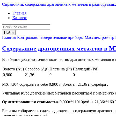
Справочник содержания драгоценных металлов в радиодеталях
Главная
Каталог
Найти
Главная
Контрольно-измерительные приборы
Масспектрометр
Содержание драгоценных металлов в М
В таблице указано точное количество драгоценных металлов в 
Золото (Au)
Серебро (Ag)
Платина (Pt)
Палладий (Pd)
0,900
21,36
0
0
МХ-7304 содержит в себе 0,900 г. Золота , 21,36 г. Серебра .
Учитывая Курс драгоценных металлов рассчитаем примерную с
Ориентировачная стоимость=
0,900г*11010руб. + 21,36г*160.
Если вы собираетесь сдать радиодеталь содержащую драгоценны
транспортировку деталей.