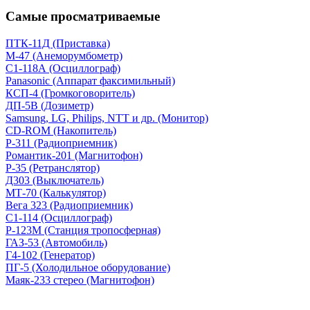
Самые просматриваемые
ПТК-11Д (Приставка)
М-47 (Анеморумбометр)
С1-118А (Осциллограф)
Panasonic (Аппарат факсимильный)
КСП-4 (Громкоговоритель)
ДП-5В (Дозиметр)
Samsung, LG, Philips, NTT и др. (Монитор)
CD-ROM (Накопитель)
Р-311 (Радиоприемник)
Романтик-201 (Магнитофон)
Р-35 (Ретранслятор)
Д303 (Выключатель)
МТ-70 (Калькулятор)
Вега 323 (Радиоприемник)
С1-114 (Осциллограф)
Р-123М (Станция тропосферная)
ГАЗ-53 (Автомобиль)
Г4-102 (Генератор)
ПГ-5 (Холодильное оборудование)
Маяк-233 стерео (Магнитофон)