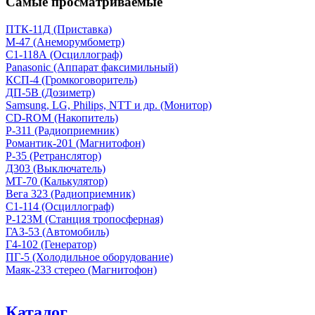
Самые просматриваемые
ПТК-11Д (Приставка)
М-47 (Анеморумбометр)
С1-118А (Осциллограф)
Panasonic (Аппарат факсимильный)
КСП-4 (Громкоговоритель)
ДП-5В (Дозиметр)
Samsung, LG, Philips, NTT и др. (Монитор)
CD-ROM (Накопитель)
Р-311 (Радиоприемник)
Романтик-201 (Магнитофон)
Р-35 (Ретранслятор)
Д303 (Выключатель)
МТ-70 (Калькулятор)
Вега 323 (Радиоприемник)
С1-114 (Осциллограф)
Р-123М (Станция тропосферная)
ГАЗ-53 (Автомобиль)
Г4-102 (Генератор)
ПГ-5 (Холодильное оборудование)
Маяк-233 стерео (Магнитофон)
Каталог