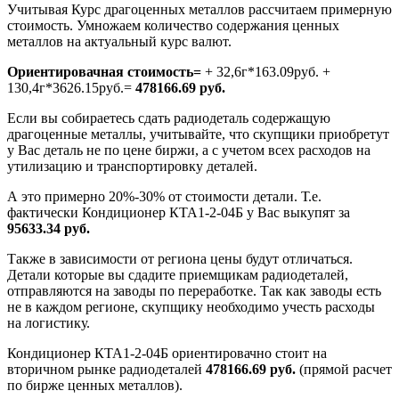
Учитывая Курс драгоценных металлов рассчитаем примерную
стоимость. Умножаем количество содержания ценных
металлов на актуальный курс валют.
Ориентировачная стоимость=
+ 32,6г*163.09руб. +
130,4г*3626.15руб.=
478166.69 руб.
Если вы собираетесь сдать радиодеталь содержащую
драгоценные металлы, учитывайте, что скупщики приобретут
у Вас деталь не по цене биржи, а с учетом всех расходов на
утилизацию и транспортировку деталей.
А это примерно 20%-30% от стоимости детали. Т.е.
фактически Кондиционер КТА1-2-04Б у Вас выкупят за
95633.34 руб.
Также в зависимости от региона цены будут отличаться.
Детали которые вы сдадите приемщикам радиодеталей,
отправляются на заводы по переработке. Так как заводы есть
не в каждом регионе, скупщику необходимо учесть расходы
на логистику.
Кондиционер КТА1-2-04Б ориентировачно стоит на
вторичном рынке радиодеталей
478166.69 руб.
(прямой расчет
по бирже ценных металлов).