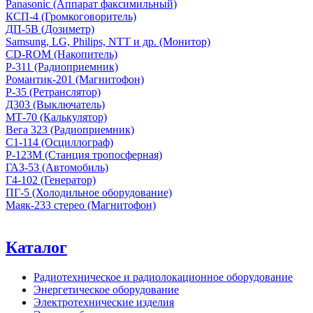
Panasonic (Аппарат факсимильный)
КСП-4 (Громкоговоритель)
ДП-5В (Дозиметр)
Samsung, LG, Philips, NTT и др. (Монитор)
CD-ROM (Накопитель)
Р-311 (Радиоприемник)
Романтик-201 (Магнитофон)
Р-35 (Ретранслятор)
Д303 (Выключатель)
МТ-70 (Калькулятор)
Вега 323 (Радиоприемник)
С1-114 (Осциллограф)
Р-123М (Станция тропосферная)
ГАЗ-53 (Автомобиль)
Г4-102 (Генератор)
ПГ-5 (Холодильное оборудование)
Маяк-233 стерео (Магнитофон)
Каталог
Радиотехническое и радиолокационное оборудование
Энергетическое оборудование
Электротехнические изделия