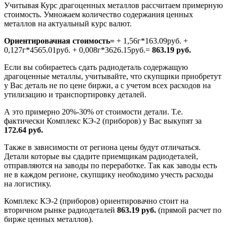
Учитывая Курс драгоценных металлов рассчитаем примерную
стоимость. Умножаем количество содержания ценных
металлов на актуальный курс валют.
Ориентировачная стоимость=
+ 1,56г*163.09руб. +
0,127г*4565.01руб. + 0,008г*3626.15руб.=
863.19 руб.
Если вы собираетесь сдать радиодеталь содержащую
драгоценные металлы, учитывайте, что скупщики приобретут
у Вас деталь не по цене биржи, а с учетом всех расходов на
утилизацию и транспортировку деталей.
А это примерно 20%-30% от стоимости детали. Т.е.
фактически Комплекс КЭ-2 (приборов) у Вас выкупят за
172.64 руб.
Также в зависимости от региона цены будут отличаться.
Детали которые вы сдадите приемщикам радиодеталей,
отправляются на заводы по переработке. Так как заводы есть
не в каждом регионе, скупщику необходимо учесть расходы
на логистику.
Комплекс КЭ-2 (приборов) ориентировачно стоит на
вторичном рынке радиодеталей
863.19 руб.
(прямой расчет по
бирже ценных металлов).