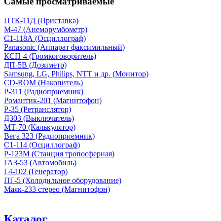
Самые просматриваемые
ПТК-11Д (Приставка)
М-47 (Анеморумбометр)
С1-118А (Осциллограф)
Panasonic (Аппарат факсимильный)
КСП-4 (Громкоговоритель)
ДП-5В (Дозиметр)
Samsung, LG, Philips, NTT и др. (Монитор)
CD-ROM (Накопитель)
Р-311 (Радиоприемник)
Романтик-201 (Магнитофон)
Р-35 (Ретранслятор)
Д303 (Выключатель)
МТ-70 (Калькулятор)
Вега 323 (Радиоприемник)
С1-114 (Осциллограф)
Р-123М (Станция тропосферная)
ГАЗ-53 (Автомобиль)
Г4-102 (Генератор)
ПГ-5 (Холодильное оборудование)
Маяк-233 стерео (Магнитофон)
Каталог