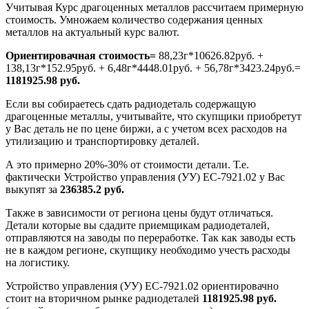
Учитывая Курс драгоценных металлов рассчитаем примерную
стоимость. Умножаем количество содержания ценных
металлов на актуальный курс валют.
Ориентировачная стоимость=
88,23г*10626.82руб. +
138,13г*152.95руб. + 6,48г*4448.01руб. + 56,78г*3423.24руб.=
1181925.98 руб.
Если вы собираетесь сдать радиодеталь содержащую
драгоценные металлы, учитывайте, что скупщики приобретут
у Вас деталь не по цене биржи, а с учетом всех расходов на
утилизацию и транспортировку деталей.
А это примерно 20%-30% от стоимости детали. Т.е.
фактически Устройство управления (УУ) ЕС-7921.02 у Вас
выкупят за
236385.2 руб.
Также в зависимости от региона цены будут отличаться.
Детали которые вы сдадите приемщикам радиодеталей,
отправляются на заводы по переработке. Так как заводы есть
не в каждом регионе, скупщику необходимо учесть расходы
на логистику.
Устройство управления (УУ) ЕС-7921.02 ориентировачно
стоит на вторичном рынке радиодеталей
1181925.98 руб.