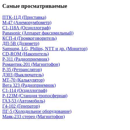
Самые просматриваемые
ПТК-11Д (Приставка)
М-47 (Анеморумбометр)
С1-118А (Осциллограф)
Panasonic (Аппарат факсимильный)
КСП-4 (Громкоговоритель)
ДП-5В (Дозиметр)
Samsung, LG, Philips, NTT и др. (Монитор)
CD-ROM (Накопитель)
Р-311 (Радиоприемник)
Романтик-201 (Магнитофон)
Р-35 (Ретранслятор)
Д303 (Выключатель)
МТ-70 (Калькулятор)
Вега 323 (Радиоприемник)
С1-114 (Осциллограф)
Р-123М (Станция тропосферная)
ГАЗ-53 (Автомобиль)
Г4-102 (Генератор)
ПГ-5 (Холодильное оборудование)
Маяк-233 стерео (Магнитофон)