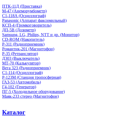
ПТК-11Д (Приставка)
М-47 (Анеморумбометр)
С1-118А (Осциллограф)
Panasonic (Аппарат факсимильный)
КСП-4 (Громкоговоритель)
ДП-5В (Дозиметр)
Samsung, LG, Philips, NTT и др. (Монитор)
CD-ROM (Накопитель)
Р-311 (Радиоприемник)
Романтик-201 (Магнитофон)
Р-35 (Ретранслятор)
Д303 (Выключатель)
МТ-70 (Калькулятор)
Вега 323 (Радиоприемник)
С1-114 (Осциллограф)
Р-123М (Станция тропосферная)
ГАЗ-53 (Автомобиль)
Г4-102 (Генератор)
ПГ-5 (Холодильное оборудование)
Маяк-233 стерео (Магнитофон)
Каталог