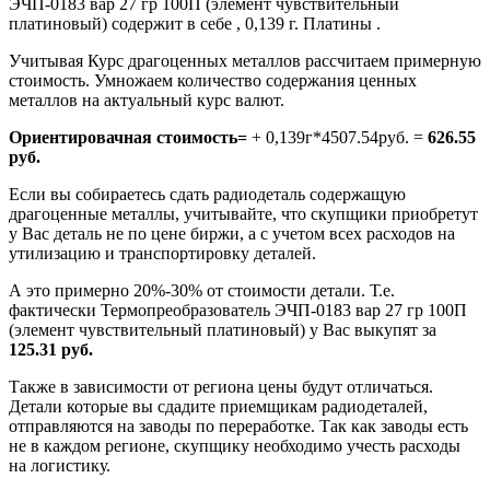
ЭЧП-0183 вар 27 гр 100П (элемент чувствительный
платиновый) содержит в себе , 0,139 г. Платины .
Учитывая Курс драгоценных металлов рассчитаем примерную
стоимость. Умножаем количество содержания ценных
металлов на актуальный курс валют.
Ориентировачная стоимость=
+ 0,139г*4507.54руб. =
626.55
руб.
Если вы собираетесь сдать радиодеталь содержащую
драгоценные металлы, учитывайте, что скупщики приобретут
у Вас деталь не по цене биржи, а с учетом всех расходов на
утилизацию и транспортировку деталей.
А это примерно 20%-30% от стоимости детали. Т.е.
фактически Термопреобразователь ЭЧП-0183 вар 27 гр 100П
(элемент чувствительный платиновый) у Вас выкупят за
125.31 руб.
Также в зависимости от региона цены будут отличаться.
Детали которые вы сдадите приемщикам радиодеталей,
отправляются на заводы по переработке. Так как заводы есть
не в каждом регионе, скупщику необходимо учесть расходы
на логистику.