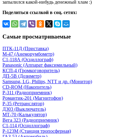
запылился какой-нибудь денежный хлам :)
Поделиться ссылкой в соц. сетях:
Самые просматриваемые
ПТК-11Д (Приставка)
М-47 (Анеморумбометр)
С1-118А (Осциллограф)
Panasonic (Аппарат факсимильный)
КСП-4 (Громкоговоритель)
ДП-5В (Дозиметр)
Samsung, LG, Philips, NTT и др. (Монитор)
CD-ROM (Накопитель)
Р-311 (Радиоприемник)
Романтик-201 (Магнитофон)
Р-35 (Ретранслятор)
Д303 (Выключатель)
МТ-70 (Калькулятор)
Вега 323 (Радиоприемник)
С1-114 (Осциллограф)
Р-123М (Станция тропосферная)
ГАЗ-53 (Автомобиль)