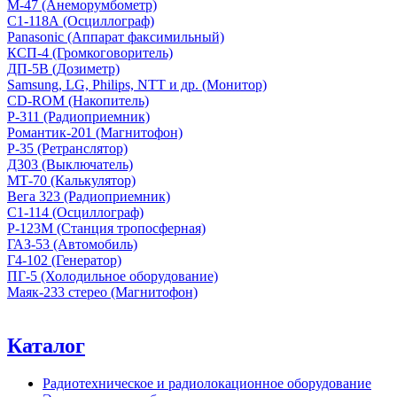
М-47 (Анеморумбометр)
С1-118А (Осциллограф)
Panasonic (Аппарат факсимильный)
КСП-4 (Громкоговоритель)
ДП-5В (Дозиметр)
Samsung, LG, Philips, NTT и др. (Монитор)
CD-ROM (Накопитель)
Р-311 (Радиоприемник)
Романтик-201 (Магнитофон)
Р-35 (Ретранслятор)
Д303 (Выключатель)
МТ-70 (Калькулятор)
Вега 323 (Радиоприемник)
С1-114 (Осциллограф)
Р-123М (Станция тропосферная)
ГАЗ-53 (Автомобиль)
Г4-102 (Генератор)
ПГ-5 (Холодильное оборудование)
Маяк-233 стерео (Магнитофон)
Каталог
Радиотехническое и радиолокационное оборудование