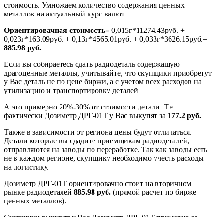
стоимость. Умножаем количество содержания ценных
металлов на актуальный курс валют.
Ориентировачная стоимость=
0,015г*11274.43руб. +
0,023г*163.09руб. + 0,13г*4565.01руб. + 0,033г*3626.15руб.=
885.98 руб.
Если вы собираетесь сдать радиодеталь содержащую
драгоценные металлы, учитывайте, что скупщики приобретут
у Вас деталь не по цене биржи, а с учетом всех расходов на
утилизацию и транспортировку деталей.
А это примерно 20%-30% от стоимости детали. Т.е.
фактически Дозиметр ДРГ-01Т у Вас выкупят за
177.2 руб.
Также в зависимости от региона цены будут отличаться.
Детали которые вы сдадите приемщикам радиодеталей,
отправляются на заводы по переработке. Так как заводы есть
не в каждом регионе, скупщику необходимо учесть расходы
на логистику.
Дозиметр ДРГ-01Т ориентировачно стоит на вторичном
рынке радиодеталей
885.98 руб.
(прямой расчет по бирже
ценных металлов).