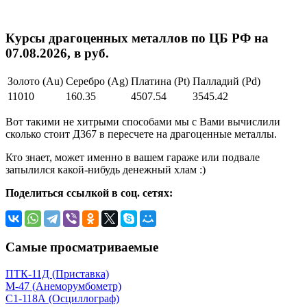
Курсы драгоценных металлов по ЦБ РФ на
07.08.2026, в руб.
Золото (Au)
Серебро (Ag)
Платина (Pt)
Палладий (Pd)
11010
160.35
4507.54
3545.42
Вот такими не хитрыми способами мы с Вами вычислили
сколько стоит Д367 в пересчете на драгоценные металлы.
Кто знает, может именно в вашем гараже или подвале
запылился какой-нибудь денежный хлам :)
Поделиться ссылкой в соц. сетях:
Самые просматриваемые
ПТК-11Д (Приставка)
М-47 (Анеморумбометр)
С1-118А (Осциллограф)