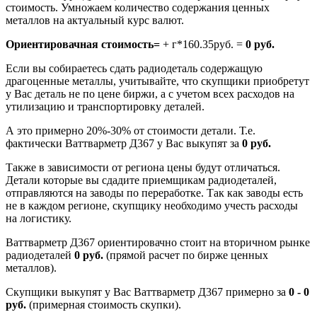
стоимость. Умножаем количество содержания ценных
металлов на актуальный курс валют.
Ориентировачная стоимость=
+ г*160.35руб. =
0 руб.
Если вы собираетесь сдать радиодеталь содержащую
драгоценные металлы, учитывайте, что скупщики приобретут
у Вас деталь не по цене биржи, а с учетом всех расходов на
утилизацию и транспортировку деталей.
А это примерно 20%-30% от стоимости детали. Т.е.
фактически Ваттварметр Д367 у Вас выкупят за
0 руб.
Также в зависимости от региона цены будут отличаться.
Детали которые вы сдадите приемщикам радиодеталей,
отправляются на заводы по переработке. Так как заводы есть
не в каждом регионе, скупщику необходимо учесть расходы
на логистику.
Ваттварметр Д367 ориентировачно стоит на вторичном рынке
радиодеталей
0 руб.
(прямой расчет по бирже ценных
металлов).
Скупщики выкупят у Вас Ваттварметр Д367 примерно за
0 - 0
руб.
(примерная стоимость скупки).