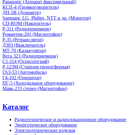
Panasonic (Аппарат факсимильный)
КСП-4 (Громкоговоритель)
ДП-5В (Дозиметр)
Samsung, LG, Philips, NTT и др. (Монитор)
CD-ROM (Накопитель)
Р-311 (Радиоприемник)
Романтик-201 (Магнитофон)
Р-35 (Ретранслятор)
Д303 (Выключатель)
МТ-70 (Калькулятор)
Вега 323 (Радиоприемник)
С1-114 (Осциллограф)
Р-123М (Станция тропосферная)
ГАЗ-53 (Автомобиль)
Г4-102 (Генератор)
ПГ-5 (Холодильное оборудование)
Маяк-233 стерео (Магнитофон)
Каталог
Радиотехническое и радиолокационное оборудование
Энергетическое оборудование
Электротехнические изделия