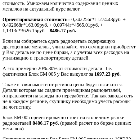
стоимость. Умножаем количество содержания ценных
металлов на актуальный курс валют.
Ориентировачная стоимость=
0,342256г*11274.43руб. +
0,492668г*163.09руб. + 0,09744г*4565.01руб. +
1,1313г*3626.15руб.=
8486.17 руб.
Если вы собираетесь сдать радиодеталь содержащую
драгоценные металлы, учитывайте, что скупщики приобретут
у Вас деталь не по цене биржи, а с учетом всех расходов на
утилизацию и транспортировку деталей.
А это примерно 20%-30% от стоимости детали. Т.е.
фактически Блок БМ 005 у Вас выкупят за
1697.23 руб.
Также в зависимости от региона цены будут отличаться.
Детали которые вы сдадите приемщикам радиодеталей,
отправляются на заводы по переработке. Так как заводы есть
не в каждом регионе, скупщику необходимо учесть расходы
на логистику.
Блок БМ 005 ориентировачно стоит на вторичном рынке
радиодеталей
8486.17 руб.
(прямой расчет по бирже ценных
металлов).