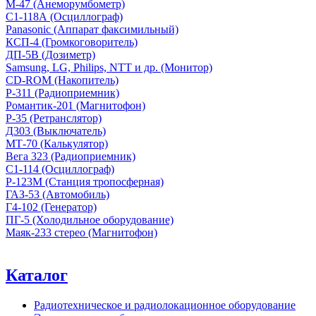
М-47 (Анеморумбометр)
С1-118А (Осциллограф)
Panasonic (Аппарат факсимильный)
КСП-4 (Громкоговоритель)
ДП-5В (Дозиметр)
Samsung, LG, Philips, NTT и др. (Монитор)
CD-ROM (Накопитель)
Р-311 (Радиоприемник)
Романтик-201 (Магнитофон)
Р-35 (Ретранслятор)
Д303 (Выключатель)
МТ-70 (Калькулятор)
Вега 323 (Радиоприемник)
С1-114 (Осциллограф)
Р-123М (Станция тропосферная)
ГАЗ-53 (Автомобиль)
Г4-102 (Генератор)
ПГ-5 (Холодильное оборудование)
Маяк-233 стерео (Магнитофон)
Каталог
Радиотехническое и радиолокационное оборудование