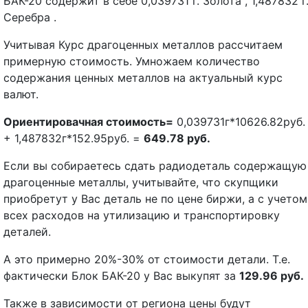
БАК-20 содержит в себе 0,039731 г. Золота , 1,487832 г
Серебра .
Учитывая Курс драгоценных металлов рассчитаем
примерную стоимость. Умножаем количество
содержания ценных металлов на актуальный курс
валют.
Ориентировачная стоимость=
0,039731г*10626.82руб.
+ 1,487832г*152.95руб. =
649.78 руб.
Если вы собираетесь сдать радиодеталь содержащую
драгоценные металлы, учитывайте, что скупщики
приобретут у Вас деталь не по цене биржи, а с учетом
всех расходов на утилизацию и транспортировку
деталей.
А это примерно 20%-30% от стоимости детали. Т.е.
фактически Блок БАК-20 у Вас выкупят за
129.96 руб.
Также в зависимости от региона цены будут