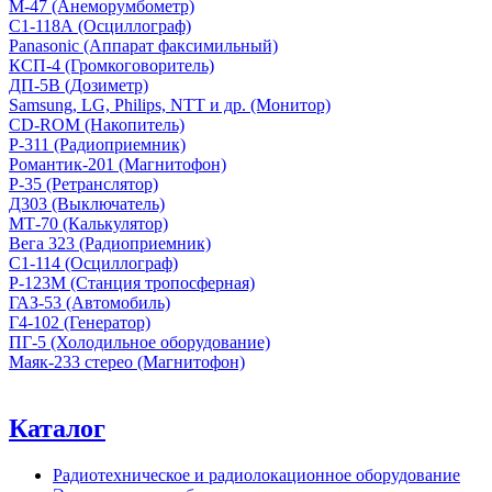
М-47 (Анеморумбометр)
С1-118А (Осциллограф)
Panasonic (Аппарат факсимильный)
КСП-4 (Громкоговоритель)
ДП-5В (Дозиметр)
Samsung, LG, Philips, NTT и др. (Монитор)
CD-ROM (Накопитель)
Р-311 (Радиоприемник)
Романтик-201 (Магнитофон)
Р-35 (Ретранслятор)
Д303 (Выключатель)
МТ-70 (Калькулятор)
Вега 323 (Радиоприемник)
С1-114 (Осциллограф)
Р-123М (Станция тропосферная)
ГАЗ-53 (Автомобиль)
Г4-102 (Генератор)
ПГ-5 (Холодильное оборудование)
Маяк-233 стерео (Магнитофон)
Каталог
Радиотехническое и радиолокационное оборудование