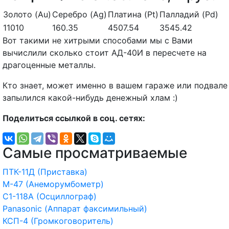
Золото (Au)
Серебро (Ag)
Платина (Pt)
Палладий (Pd)
11010
160.35
4507.54
3545.42
Вот такими не хитрыми способами мы с Вами
вычислили сколько стоит АД-40И в пересчете на
драгоценные металлы.
Кто знает, может именно в вашем гараже или подвале
запылился какой-нибудь денежный хлам :)
Поделиться ссылкой в соц. сетях:
Самые просматриваемые
ПТК-11Д (Приставка)
М-47 (Анеморумбометр)
С1-118А (Осциллограф)
Panasonic (Аппарат факсимильный)
КСП-4 (Громкоговоритель)