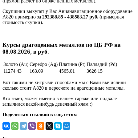
(прямой расчет по бирже ценных металлов).
Скупщики выкупят у Вас Авианавигационное оборудование
А820 примерно за
292388.85 - 438583.27 руб.
(примерная
стоимость скупки).
Курсы драгоценных металлов по ЦБ РФ на
08.08.2026, в руб.
Золото (Au)
Серебро (Ag)
Платина (Pt)
Палладий (Pd)
11274.43
163.09
4565.01
3626.15
Вот такими не хитрыми способами мы с Вами вычислили
сколько стоит А820 в пересчете на драгоценные металлы.
Кто знает, может именно в вашем гараже или подвале
запылился какой-нибудь денежный хлам :)
Поделиться ссылкой в соц. сетях: