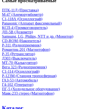
Самые просматриваемые
ПТК-11Д (Приставка)
М-47 (Анеморумбометр)
С1-118А (Осциллограф)
Panasonic (Аппарат факсимильный)
КСП-4 (Громкоговоритель)
ДП-5В (Дозиметр)
Samsung, LG, Philips, NTT и др. (Монитор)
CD-ROM (Накопитель)
Р-311 (Радиоприемник)
Романтик-201 (Магнитофон)
Р-35 (Ретранслятор)
Д303 (Выключатель)
МТ-70 (Калькулятор)
Вега 323 (Радиоприемник)
С1-114 (Осциллограф)
Р-123М (Станция тропосферная)
ГАЗ-53 (Автомобиль)
Г4-102 (Генератор)
ПГ-5 (Холодильное оборудование)
Маяк-233 стерео (Магнитофон)
Каталог