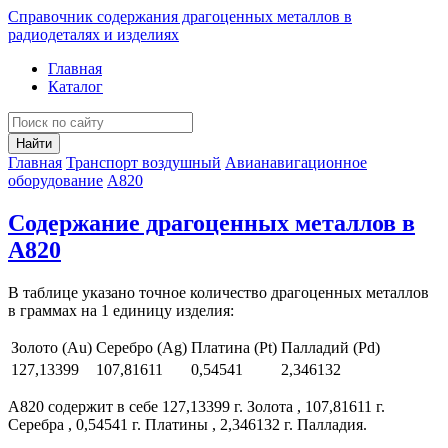
Справочник содержания драгоценных металлов в
радиодеталях и изделиях
Главная
Каталог
Найти
Главная
Транспорт воздушный
Авианавигационное
оборудование
А820
Содержание драгоценных металлов в
А820
В таблице указано точное количество драгоценных металлов
в граммах на 1 единицу изделия:
Золото (Au)
Серебро (Ag)
Платина (Pt)
Палладий (Pd)
127,13399
107,81611
0,54541
2,346132
А820 содержит в себе 127,13399 г. Золота , 107,81611 г.
Серебра , 0,54541 г. Платины , 2,346132 г. Палладия.