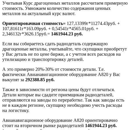
Учитывая Курс драгоценных металлов рассчитаем примерную
стоимость. Умножаем количество содержания ценных
металлов на актуальный курс валют.
Ориентировачная стоимость=
127,13399г*11274.43руб. +
107,81611г*163.09руб. + 0,54541г*4565.01руб. +
2,346132г*3626.15руб.=
1461944.23 руб.
Если вы собираетесь сдать радиодеталь содержащую
драгоценные металлы, учитывайте, что скупщики приобретут
у Вас деталь не по цене биржи, а с учетом всех расходов на
утилизацию и транспортировку деталей.
А это примерно 20%-30% от стоимости детали. Т.е.
фактически Авианавигационное оборудование А820 у Вас
выкупят за
292388.85 руб.
Также в зависимости от региона цены будут отличаться.
Детали которые вы сдадите приемщикам радиодеталей,
отправляются на заводы по переработке. Так как заводы есть
не в каждом регионе, скупщику необходимо учесть расходы
на логистику.
Авианавигационное оборудование А820 ориентировачно
стоит на вторичном рынке радиодеталей
1461944.23 руб.