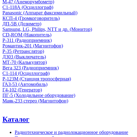
М-47 (Анеморумбометр)
С1-118А (Осциллограф)
Panasonic (Аппарат факсимильный)
КСП-4 (Громкоговоритель)
ДП-5В (Дозиметр)
Samsung, LG, Philips, NTT и др. (Монитор)
CD-ROM (Накопитель)
Р-311 (Радиоприемник)
Романтик-201 (Магнитофон)
Р-35 (Ретранслятор)
Д303 (Выключатель)
МТ-70 (Калькулятор)
Вега 323 (Радиоприемник)
С1-114 (Осциллограф)
Р-123М (Станция тропосферная)
ГАЗ-53 (Автомобиль)
Г4-102 (Генератор)
ПГ-5 (Холодильное оборудование)
Маяк-233 стерео (Магнитофон)
Каталог
Радиотехническое и радиолокационное оборудование