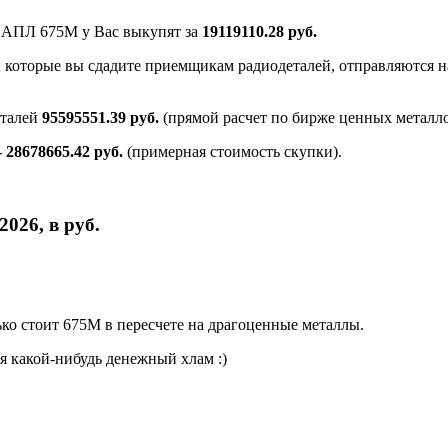
и АПЛ 675М у Вас выкупят за
19119110.28 руб.
и которые вы сдадите приемщикам радиодеталей, отправляются на
еталей
95595551.39 руб.
(прямой расчет по бирже ценных металло
- 28678665.42 руб.
(примерная стоимость скупки).
026, в руб.
о стоит 675М в пересчете на драгоценные металлы.
я какой-нибудь денежный хлам :)