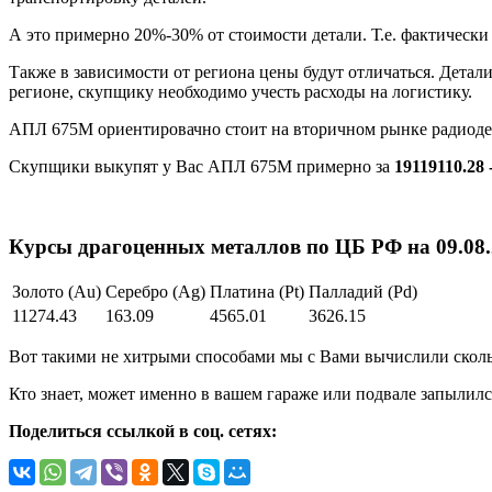
А это примерно 20%-30% от стоимости детали. Т.е. фактическ
Также в зависимости от региона цены будут отличаться. Детал
регионе, скупщику необходимо учесть расходы на логистику.
АПЛ 675М ориентировачно стоит на вторичном рынке радиод
Скупщики выкупят у Вас АПЛ 675М примерно за
19119110.28 
Курсы драгоценных металлов по ЦБ РФ на 09.08.2
Золото (Au)
Серебро (Ag)
Платина (Pt)
Палладий (Pd)
11274.43
163.09
4565.01
3626.15
Вот такими не хитрыми способами мы с Вами вычислили скольк
Кто знает, может именно в вашем гараже или подвале запылилс
Поделиться ссылкой в соц. сетях: