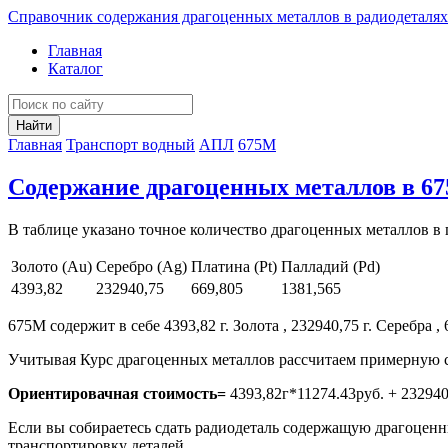
Справочник содержания драгоценных металлов в радиодеталях
Главная
Каталог
Найти
Главная
Транспорт водный
АПЛ
675М
Содержание драгоценных металлов в 6
В таблице указано точное количество драгоценных металлов в 
Золото (Au)
Серебро (Ag)
Платина (Pt)
Палладий (Pd)
4393,82
232940,75
669,805
1381,565
675М содержит в себе 4393,82 г. Золота , 232940,75 г. Серебра , 
Учитывая Курс драгоценных металлов рассчитаем примерную с
Ориентировачная стоимость=
4393,82г*11274.43руб. + 232940
Если вы собираетесь сдать радиодеталь содержащую драгоценны
транспортировку деталей.