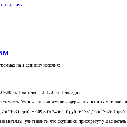
 и изделиях
75М
граммах на 1 единицу изделия:
669,805 г. Платины , 1381,565 г. Палладия.
тоимость. Умножаем количество содержания ценных металлов н
,75г*163.09руб. + 669,805г*4565.01руб. + 1381,565г*3626.15руб
е металлы, учитывайте, что скупщики приобретут у Вас деталь н