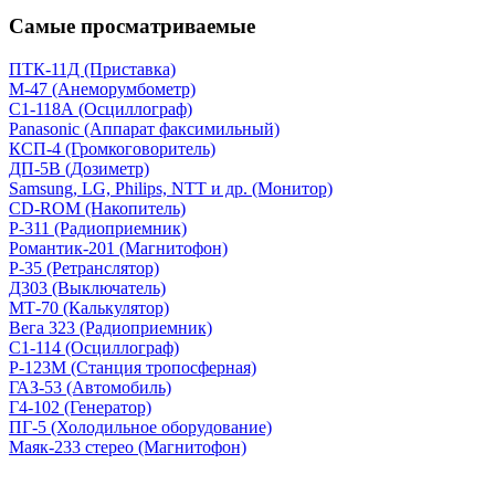
Самые просматриваемые
ПТК-11Д (Приставка)
М-47 (Анеморумбометр)
С1-118А (Осциллограф)
Panasonic (Аппарат факсимильный)
КСП-4 (Громкоговоритель)
ДП-5В (Дозиметр)
Samsung, LG, Philips, NTT и др. (Монитор)
CD-ROM (Накопитель)
Р-311 (Радиоприемник)
Романтик-201 (Магнитофон)
Р-35 (Ретранслятор)
Д303 (Выключатель)
МТ-70 (Калькулятор)
Вега 323 (Радиоприемник)
С1-114 (Осциллограф)
Р-123М (Станция тропосферная)
ГАЗ-53 (Автомобиль)
Г4-102 (Генератор)
ПГ-5 (Холодильное оборудование)
Маяк-233 стерео (Магнитофон)