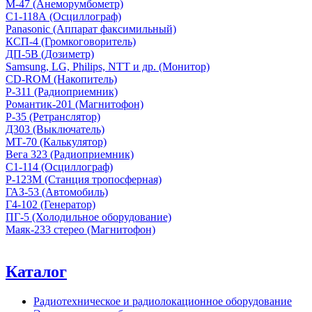
М-47 (Анеморумбометр)
С1-118А (Осциллограф)
Panasonic (Аппарат факсимильный)
КСП-4 (Громкоговоритель)
ДП-5В (Дозиметр)
Samsung, LG, Philips, NTT и др. (Монитор)
CD-ROM (Накопитель)
Р-311 (Радиоприемник)
Романтик-201 (Магнитофон)
Р-35 (Ретранслятор)
Д303 (Выключатель)
МТ-70 (Калькулятор)
Вега 323 (Радиоприемник)
С1-114 (Осциллограф)
Р-123М (Станция тропосферная)
ГАЗ-53 (Автомобиль)
Г4-102 (Генератор)
ПГ-5 (Холодильное оборудование)
Маяк-233 стерео (Магнитофон)
Каталог
Радиотехническое и радиолокационное оборудование