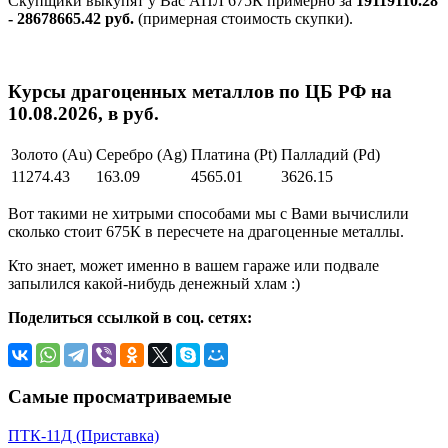
Скупщики выкупят у Вас АПЛ 675К примерно за
19119110.28
- 28678665.42 руб.
(примерная стоимость скупки).
Курсы драгоценных металлов по ЦБ РФ на
10.08.2026, в руб.
Золото (Au)
Серебро (Ag)
Платина (Pt)
Палладий (Pd)
11274.43
163.09
4565.01
3626.15
Вот такими не хитрыми способами мы с Вами вычислили
сколько стоит 675К в пересчете на драгоценные металлы.
Кто знает, может именно в вашем гараже или подвале
запылился какой-нибудь денежный хлам :)
Поделиться ссылкой в соц. сетях:
Самые просматриваемые
ПТК-11Д (Приставка)