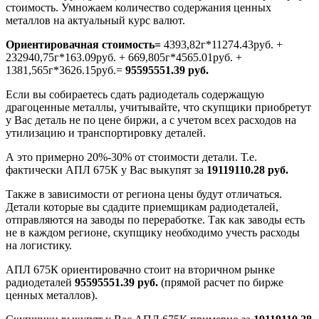
стоимость. Умножаем количество содержания ценных
металлов на актуальный курс валют.
Ориентировачная стоимость=
4393,82г*11274.43руб. +
232940,75г*163.09руб. + 669,805г*4565.01руб. +
1381,565г*3626.15руб.=
95595551.39 руб.
Если вы собираетесь сдать радиодеталь содержащую
драгоценные металлы, учитывайте, что скупщики приобретут
у Вас деталь не по цене биржи, а с учетом всех расходов на
утилизацию и транспортировку деталей.
А это примерно 20%-30% от стоимости детали. Т.е.
фактически АПЛ 675К у Вас выкупят за
19119110.28 руб.
Также в зависимости от региона цены будут отличаться.
Детали которые вы сдадите приемщикам радиодеталей,
отправляются на заводы по переработке. Так как заводы есть
не в каждом регионе, скупщику необходимо учесть расходы
на логистику.
АПЛ 675К ориентировачно стоит на вторичном рынке
радиодеталей
95595551.39 руб.
(прямой расчет по бирже
ценных металлов).