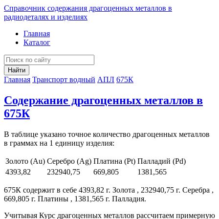
Справочник содержания драгоценных металлов в
радиодеталях и изделиях
Главная
Каталог
Найти
Главная
Транспорт водный
АПЛ
675К
Содержание драгоценных металлов в
675К
В таблице указано точное количество драгоценных металлов
в граммах на 1 единицу изделия:
Золото (Au)
Серебро (Ag)
Платина (Pt)
Палладий (Pd)
4393,82
232940,75
669,805
1381,565
675К содержит в себе 4393,82 г. Золота , 232940,75 г. Серебра ,
669,805 г. Платины , 1381,565 г. Палладия.
Учитывая Курс драгоценных металлов рассчитаем примерную