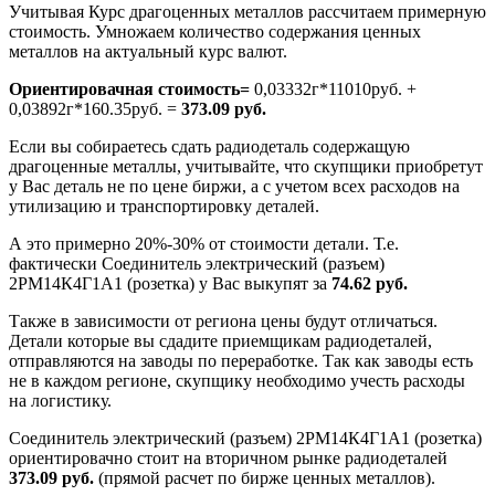
Учитывая Курс драгоценных металлов рассчитаем примерную
стоимость. Умножаем количество содержания ценных
металлов на актуальный курс валют.
Ориентировачная стоимость=
0,03332г*11010руб. +
0,03892г*160.35руб. =
373.09 руб.
Если вы собираетесь сдать радиодеталь содержащую
драгоценные металлы, учитывайте, что скупщики приобретут
у Вас деталь не по цене биржи, а с учетом всех расходов на
утилизацию и транспортировку деталей.
А это примерно 20%-30% от стоимости детали. Т.е.
фактически Соединитель электрический (разъем)
2РМ14К4Г1А1 (розетка) у Вас выкупят за
74.62 руб.
Также в зависимости от региона цены будут отличаться.
Детали которые вы сдадите приемщикам радиодеталей,
отправляются на заводы по переработке. Так как заводы есть
не в каждом регионе, скупщику необходимо учесть расходы
на логистику.
Соединитель электрический (разъем) 2РМ14К4Г1А1 (розетка)
ориентировачно стоит на вторичном рынке радиодеталей
373.09 руб.
(прямой расчет по бирже ценных металлов).