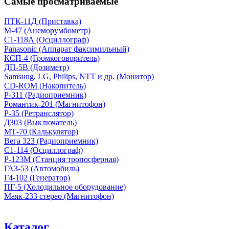
Самые просматриваемые
ПТК-11Д (Приставка)
М-47 (Анеморумбометр)
С1-118А (Осциллограф)
Panasonic (Аппарат факсимильный)
КСП-4 (Громкоговоритель)
ДП-5В (Дозиметр)
Samsung, LG, Philips, NTT и др. (Монитор)
CD-ROM (Накопитель)
Р-311 (Радиоприемник)
Романтик-201 (Магнитофон)
Р-35 (Ретранслятор)
Д303 (Выключатель)
МТ-70 (Калькулятор)
Вега 323 (Радиоприемник)
С1-114 (Осциллограф)
Р-123М (Станция тропосферная)
ГАЗ-53 (Автомобиль)
Г4-102 (Генератор)
ПГ-5 (Холодильное оборудование)
Маяк-233 стерео (Магнитофон)
Каталог