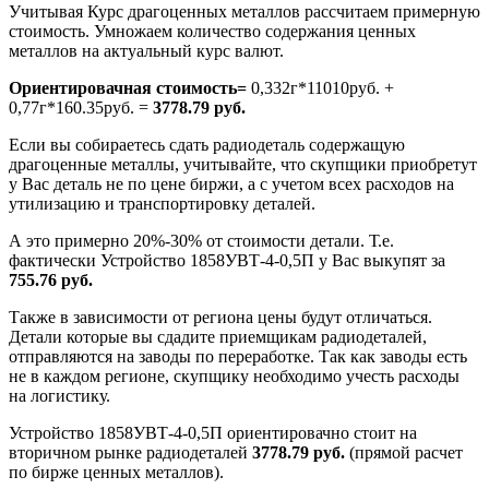
Учитывая Курс драгоценных металлов рассчитаем примерную
стоимость. Умножаем количество содержания ценных
металлов на актуальный курс валют.
Ориентировачная стоимость=
0,332г*11010руб. +
0,77г*160.35руб. =
3778.79 руб.
Если вы собираетесь сдать радиодеталь содержащую
драгоценные металлы, учитывайте, что скупщики приобретут
у Вас деталь не по цене биржи, а с учетом всех расходов на
утилизацию и транспортировку деталей.
А это примерно 20%-30% от стоимости детали. Т.е.
фактически Устройство 1858УВТ-4-0,5П у Вас выкупят за
755.76 руб.
Также в зависимости от региона цены будут отличаться.
Детали которые вы сдадите приемщикам радиодеталей,
отправляются на заводы по переработке. Так как заводы есть
не в каждом регионе, скупщику необходимо учесть расходы
на логистику.
Устройство 1858УВТ-4-0,5П ориентировачно стоит на
вторичном рынке радиодеталей
3778.79 руб.
(прямой расчет
по бирже ценных металлов).