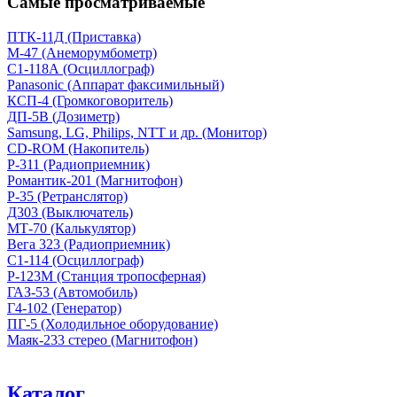
Самые просматриваемые
ПТК-11Д (Приставка)
М-47 (Анеморумбометр)
С1-118А (Осциллограф)
Panasonic (Аппарат факсимильный)
КСП-4 (Громкоговоритель)
ДП-5В (Дозиметр)
Samsung, LG, Philips, NTT и др. (Монитор)
CD-ROM (Накопитель)
Р-311 (Радиоприемник)
Романтик-201 (Магнитофон)
Р-35 (Ретранслятор)
Д303 (Выключатель)
МТ-70 (Калькулятор)
Вега 323 (Радиоприемник)
С1-114 (Осциллограф)
Р-123М (Станция тропосферная)
ГАЗ-53 (Автомобиль)
Г4-102 (Генератор)
ПГ-5 (Холодильное оборудование)
Маяк-233 стерео (Магнитофон)
Каталог