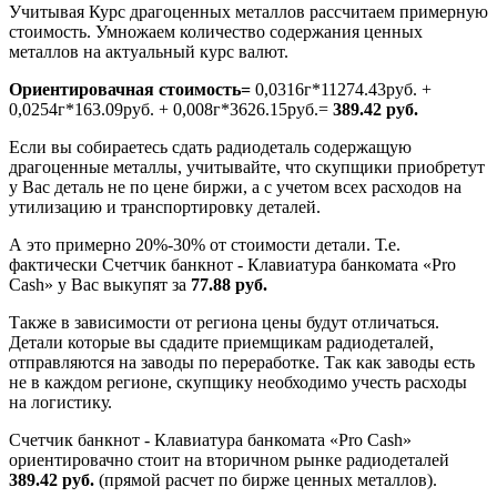
Учитывая Курс драгоценных металлов рассчитаем примерную
стоимость. Умножаем количество содержания ценных
металлов на актуальный курс валют.
Ориентировачная стоимость=
0,0316г*11274.43руб. +
0,0254г*163.09руб. + 0,008г*3626.15руб.=
389.42 руб.
Если вы собираетесь сдать радиодеталь содержащую
драгоценные металлы, учитывайте, что скупщики приобретут
у Вас деталь не по цене биржи, а с учетом всех расходов на
утилизацию и транспортировку деталей.
А это примерно 20%-30% от стоимости детали. Т.е.
фактически Счетчик банкнот - Клавиатура банкомата «Pro
Cash» у Вас выкупят за
77.88 руб.
Также в зависимости от региона цены будут отличаться.
Детали которые вы сдадите приемщикам радиодеталей,
отправляются на заводы по переработке. Так как заводы есть
не в каждом регионе, скупщику необходимо учесть расходы
на логистику.
Счетчик банкнот - Клавиатура банкомата «Pro Cash»
ориентировачно стоит на вторичном рынке радиодеталей
389.42 руб.
(прямой расчет по бирже ценных металлов).