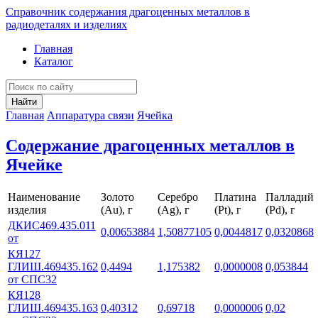
Справочник содержания драгоценных металлов в
радиодеталях и изделиях
Главная
Каталог
Найти
Главная
Аппаратура связи
Ячейка
Содержание драгоценных металлов в
Ячейке
Наименование
Золото
Серебро
Платина
Палладий
изделия
(Au), г
(Ag), г
(Pt), г
(Pd), г
ДКИС469.435.011
0,00653884
1,50877105
0,0044817
0,0320868
от
КЯ127
ГЛИШ.469435.162
0,4494
1,175382
0,0000008
0,053844
от СПС32
КЯ128
ГЛИШ.469435.163
0,40312
0,69718
0,0000006
0,02