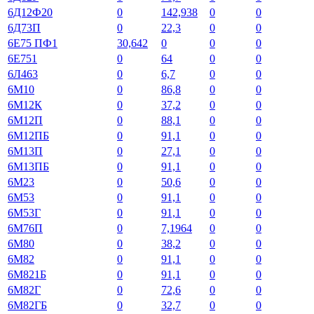
6Д12Ф20
0
142,938
0
0
6Д73П
0
22,3
0
0
6Е75 ПФ1
30,642
0
0
0
6Е751
0
64
0
0
6Л463
0
6,7
0
0
6М10
0
86,8
0
0
6М12К
0
37,2
0
0
6М12П
0
88,1
0
0
6М12ПБ
0
91,1
0
0
6М13П
0
27,1
0
0
6М13ПБ
0
91,1
0
0
6М23
0
50,6
0
0
6М53
0
91,1
0
0
6М53Г
0
91,1
0
0
6М76П
0
7,1964
0
0
6М80
0
38,2
0
0
6М82
0
91,1
0
0
6М821Б
0
91,1
0
0
6М82Г
0
72,6
0
0
6М82ГБ
0
32,7
0
0