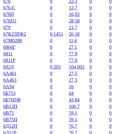
676
0
22,3
0
0
676-С
0
12,7
0
0
676П
0
16,93
0
0
676П1
0
28,58
0
0
679
0
21,7
0
0
67К25ПФ2
0,1451
26,18
0
0
67М0208
0
11,6
0
0
6804Г
0
27,1
0
0
6811
0
77,9
0
0
6811Р
0
77,9
0
0
692Д
0,205
104,003
0
0
6А461
0
27,5
0
0
6А463
0
27,5
0
0
6А94
0
16
0
0
6Б753
0
64
0
0
6Б76ПФ
0
43,84
0
0
6В13П
0
106,7
0
0
6В75
0
59,1
0
0
6В75П
0
59,1
0
0
6Д12П
0
76,7
0
0
6Д12Р
0
76,7
0
0