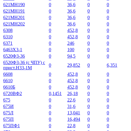
621МН190
0
36,6
0
0
621МН191
0
36,6
0
0
621МН201
0
36,6
0
0
621МН202
0
36,6
0
0
6308
0
452,8
0
0
6310
0
452,8
0
0
6371
0
246
0
0
6463Х3-1
0
100
0
0
6520Ф3-36
0
94,5
0
0
6520Ф3-36 (с ЧПУ) с
0
29,852
0
6,351
прист.Н33-1М
6608
0
452,8
0
0
6610
0
452,8
0
0
6610Б
0
452,8
0
0
6720ВФ2
0,1451
26,18
0
0
675
0
22,6
0
0
675И
0
31,6
0
0
675Л
0
13,041
0
0
675П
0
16,494
0
0
675ПФ1
0
22,8
0
0