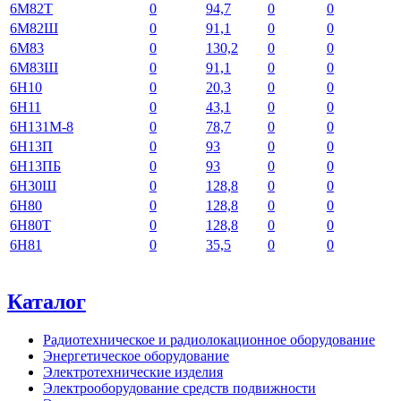
6М82Т
0
94,7
0
0
6М82Ш
0
91,1
0
0
6М83
0
130,2
0
0
6М83Ш
0
91,1
0
0
6Н10
0
20,3
0
0
6Н11
0
43,1
0
0
6Н131М-8
0
78,7
0
0
6Н13П
0
93
0
0
6Н13ПБ
0
93
0
0
6Н30Ш
0
128,8
0
0
6Н80
0
128,8
0
0
6Н80Т
0
128,8
0
0
6Н81
0
35,5
0
0
Каталог
Радиотехническое и радиолокационное оборудование
Энергетическое оборудование
Электротехнические изделия
Электрооборудование средств подвижности