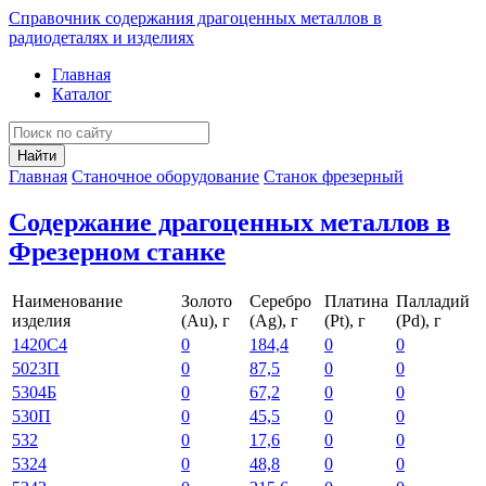
Справочник содержания драгоценных металлов в
радиодеталях и изделиях
Главная
Каталог
Найти
Главная
Станочное оборудование
Станок фрезерный
Содержание драгоценных металлов в
Фрезерном станке
Наименование
Золото
Серебро
Платина
Палладий
изделия
(Au), г
(Ag), г
(Pt), г
(Pd), г
1420С4
0
184,4
0
0
5023П
0
87,5
0
0
5304Б
0
67,2
0
0
530П
0
45,5
0
0
532
0
17,6
0
0
5324
0
48,8
0
0