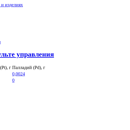
 и изделиях
я
ульте управления
Pt), г
Палладий (Pd), г
0,0024
0