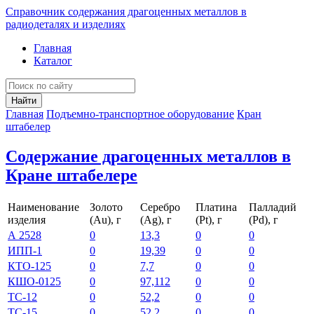
Справочник содержания драгоценных металлов в
радиодеталях и изделиях
Главная
Каталог
Найти
Главная
Подъемно-транспортное оборудование
Кран
штабелер
Содержание драгоценных металлов в
Кране штабелере
Наименование
Золото
Серебро
Платина
Палладий
изделия
(Au), г
(Ag), г
(Pt), г
(Pd), г
А 2528
0
13,3
0
0
ИПП-1
0
19,39
0
0
КТО-125
0
7,7
0
0
КШО-0125
0
97,112
0
0
ТС-12
0
52,2
0
0
ТС-15
0
52,2
0
0