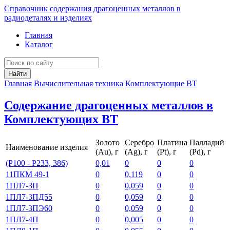
Справочник содержания драгоценных металлов в
радиодеталях и изделиях
Главная
Каталог
Найти
Главная
Вычислительная техника
Комплектующие ВТ
Содержание драгоценных металлов в
Комплектующих ВТ
Золото
Серебро
Платина
Палладий
Наименование изделия
(Au), г
(Ag), г
(Pt), г
(Pd), г
(Р100 - Р233, 386)
0,01
0
0
0
11ПКМ 49-1
0
0,119
0
0
1ПЛ7-3П
0
0,059
0
0
1ПЛ7-3ПД55
0
0,059
0
0
1ПЛ7-3ПЭ60
0
0,059
0
0
1ПЛ7-4П
0
0,005
0
0