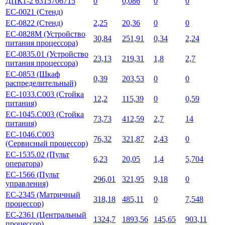
ДПК1-2 6315706715
0
0,086
0
0
ЕС-0021 (Стенд)
ЕС-0822 (Стенд)
2,25
20,36
0
0
ЕС-0828М (Устройство
30,84
251,91
0,34
2,24
питания процессора)
ЕС-0835.01 (Устройство
23,13
219,31
1,8
2,7
питания процессора)
ЕС-0853 (Шкаф
0,39
203,53
0
0
распределительный)
ЕС-1033.С003 (Стойка
12,2
115,39
0
0,59
питания)
ЕС-1045.С003 (Стойка
73,73
412,59
2,7
14
питания)
ЕС-1046.С003
76,32
321,87
2,43
0
(Сервисный процессор)
ЕС-1535.02 (Пульт
6,23
20,05
1,4
5,704
оператора)
ЕС-1566 (Пульт
296,01
321,95
9,18
0
управления)
ЕС-2345 (Матричный
318,18
485,11
0
7,548
процессор)
ЕС-2361 (Центральный
1324,7
1893,56
145,65
903,11
процессор)