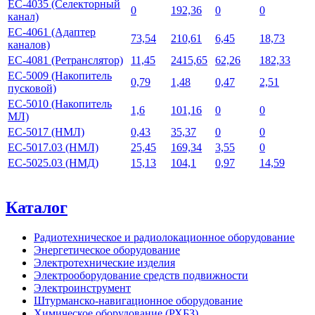
ЕС-4035 (Селекторный
0
192,36
0
0
канал)
ЕС-4061 (Адаптер
73,54
210,61
6,45
18,73
каналов)
ЕС-4081 (Ретранслятор)
11,45
2415,65
62,26
182,33
ЕС-5009 (Накопитель
0,79
1,48
0,47
2,51
пусковой)
ЕС-5010 (Накопитель
1,6
101,16
0
0
МЛ)
ЕС-5017 (НМЛ)
0,43
35,37
0
0
ЕС-5017.03 (НМЛ)
25,45
169,34
3,55
0
ЕС-5025.03 (НМД)
15,13
104,1
0,97
14,59
Каталог
Радиотехническое и радиолокационное оборудование
Энергетическое оборудование
Электротехнические изделия
Электрооборудование средств подвижности
Электроинструмент
Штурманско-навигационное оборудование
Химическое оборудование (РХБЗ)