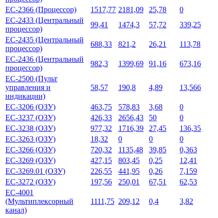
ЕС-2366 (Процессор)
1517,77
2181,09
25,78
0
ЕС-2433 (Центральный
99,41
1474,3
57,72
339,25
процессор)
ЕС-2435 (Центральный
688,33
821,2
26,21
113,78
процессор)
ЕС-2436 (Центральный
982,3
1399,69
91,16
673,16
процессор)
ЕС-2500 (Пульт
управления и
58,57
190,8
4,89
13,566
индикации)
ЕС-3206 (ОЗУ)
463,75
578,83
3,68
0
ЕС-3237 (ОЗУ)
426,33
2656,43
50
0
ЕС-3238 (ОЗУ)
977,32
1716,39
27,45
136,35
ЕС-3263 (ОЗУ)
18,32
0
0
0
ЕС-3266 (ОЗУ)
720,32
1135,48
39,85
0,363
ЕС-3269 (ОЗУ)
427,15
803,45
0,25
12,41
ЕС-3269.01 (ОЗУ)
226,55
441,95
0,26
7,159
ЕС-3272 (ОЗУ)
197,56
250,01
67,51
62,53
ЕС-4001
(Мультиплексорный
1111,75
209,12
0,4
3,82
канал)