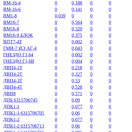
ВМ-16-4
0
0,188
0
0
ВМ-16-6
0
0,141
0
0
ВМ1-8
0,039
0
0
0
ВМ16-7
0
0,564
0
0
ВМ16-8
0
0,329
0
0
ВМ16-9 БЛОК
0
0,375
0
0
ВПТ7-4Т
0
0,002
0
0
ГМИ-7 ИЭ АГ-4
0
0,043
0
0
ГНЕЗДО Г1,64
0
0,002
0
0
ГНЕЗДО Г1,6В
0
0,004
0
0
ДВП4-1Т
0
0,218
0
0
ДВП4-2Т
0
0,327
0
0
ДВП4-3Т
0
0,53
0
0
ДВП4-4Т
0
0,528
0
0
ДВП8
0
0,571
0
0
ДПБ 6315706745
0
0,09
0
0
ДПК1-1
0
0,077
0
0
ДПК1-1 6315706705
0
0,06
0
0
ДПК1-2
0
0,077
0
0
ДПК1-2 6315706713
0
0,06
0
0