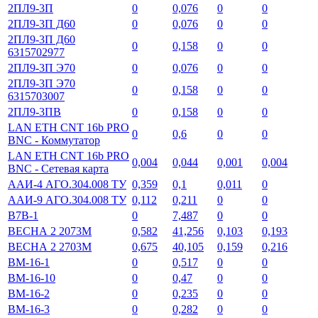
2ПЛ9-3П
0
0,076
0
0
2ПЛ9-3П Д60
0
0,076
0
0
2ПЛ9-3П Д60
0
0,158
0
0
6315702977
2ПЛ9-3П Э70
0
0,076
0
0
2ПЛ9-3П Э70
0
0,158
0
0
6315703007
2ПЛ9-3ПВ
0
0,158
0
0
LAN ETH CNT 16b PRO
0
0,6
0
0
BNC - Коммутатор
LAN ETH CNT 16b PRO
0,004
0,044
0,001
0,004
BNC - Сетевая карта
ААИ-4 АГО.304.008 ТУ
0,359
0,1
0,011
0
ААИ-9 АГО.304.008 ТУ
0,112
0,211
0
0
В7В-1
0
7,487
0
0
ВЕСНА 2 2073М
0,582
41,256
0,103
0,193
ВЕСНА 2 2703М
0,675
40,105
0,159
0,216
ВМ-16-1
0
0,517
0
0
ВМ-16-10
0
0,47
0
0
ВМ-16-2
0
0,235
0
0
ВМ-16-3
0
0,282
0
0