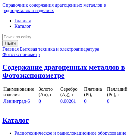
Справочник содержания драгоценных металлов в
радиодеталях и изделиях
Главная
Каталог
Найти
Главная
Бытовая техника и электроаппаратура
Фотоэкспонометр
Содержание драгоценных металлов в
Фотоэкспонометре
Наименование
Золото
Серебро
Платина
Палладий
изделия
(Au), г
(Ag), г
(Pt), г
(Pd), г
Ленинград-6
0
0,00261
0
0
Каталог
Радиотехническое и радиолокационное оборудование