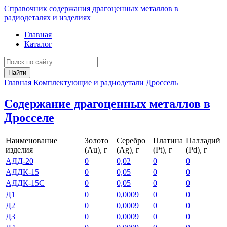
Справочник содержания драгоценных металлов в
радиодеталях и изделиях
Главная
Каталог
Найти
Главная
Комплектующие и радиодетали
Дроссель
Содержание драгоценных металлов в
Дросселе
Наименование
Золото
Серебро
Платина
Палладий
изделия
(Au), г
(Ag), г
(Pt), г
(Pd), г
АДД-20
0
0,02
0
0
АДДК-15
0
0,05
0
0
АДДК-15С
0
0,05
0
0
Д1
0
0,0009
0
0
Д2
0
0,0009
0
0
Д3
0
0,0009
0
0