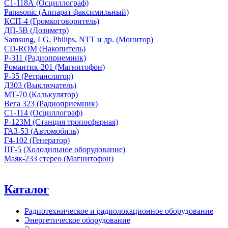
С1-118А (Осциллограф)
Panasonic (Аппарат факсимильный)
КСП-4 (Громкоговоритель)
ДП-5В (Дозиметр)
Samsung, LG, Philips, NTT и др. (Монитор)
CD-ROM (Накопитель)
Р-311 (Радиоприемник)
Романтик-201 (Магнитофон)
Р-35 (Ретранслятор)
Д303 (Выключатель)
МТ-70 (Калькулятор)
Вега 323 (Радиоприемник)
С1-114 (Осциллограф)
Р-123М (Станция тропосферная)
ГАЗ-53 (Автомобиль)
Г4-102 (Генератор)
ПГ-5 (Холодильное оборудование)
Маяк-233 стерео (Магнитофон)
Каталог
Радиотехническое и радиолокационное оборудование
Энергетическое оборудование