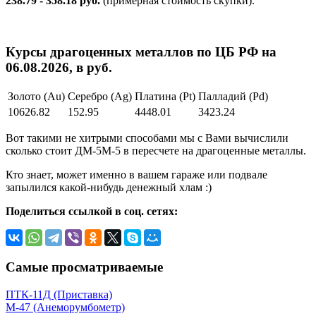
238.79 - 358.18 руб.
(примерная стоимость скупки).
Курсы драгоценных металлов по ЦБ РФ на
06.08.2026, в руб.
Золото (Au)
Серебро (Ag)
Платина (Pt)
Палладий (Pd)
10626.82
152.95
4448.01
3423.24
Вот такими не хитрыми способами мы с Вами вычислили
сколько стоит ДМ-5М-5 в пересчете на драгоценные металлы.
Кто знает, может именно в вашем гараже или подвале
запылился какой-нибудь денежный хлам :)
Поделиться ссылкой в соц. сетях:
Самые просматриваемые
ПТК-11Д (Приставка)
М-47 (Анеморумбометр)