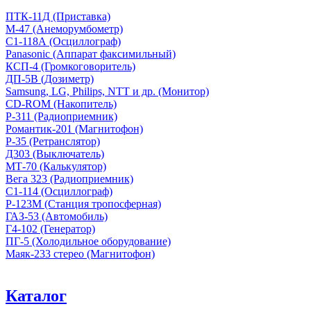
ПТК-11Д (Приставка)
М-47 (Анеморумбометр)
С1-118А (Осциллограф)
Panasonic (Аппарат факсимильный)
КСП-4 (Громкоговоритель)
ДП-5В (Дозиметр)
Samsung, LG, Philips, NTT и др. (Монитор)
CD-ROM (Накопитель)
Р-311 (Радиоприемник)
Романтик-201 (Магнитофон)
Р-35 (Ретранслятор)
Д303 (Выключатель)
МТ-70 (Калькулятор)
Вега 323 (Радиоприемник)
С1-114 (Осциллограф)
Р-123М (Станция тропосферная)
ГАЗ-53 (Автомобиль)
Г4-102 (Генератор)
ПГ-5 (Холодильное оборудование)
Маяк-233 стерео (Магнитофон)
Каталог