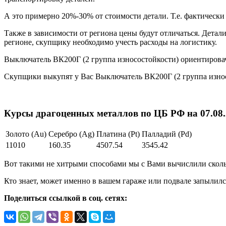
А это примерно 20%-30% от стоимости детали. Т.е. фактическ
Также в зависимости от региона цены будут отличаться. Детал
регионе, скупщику необходимо учесть расходы на логистику.
Выключатель ВК200Г (2 группа износостойкости) ориентирова
Скупщики выкупят у Вас Выключатель ВК200Г (2 группа изно
Курсы драгоценных металлов по ЦБ РФ на 07.08.2
Золото (Au)
Серебро (Ag)
Платина (Pt)
Палладий (Pd)
11010
160.35
4507.54
3545.42
Вот такими не хитрыми способами мы с Вами вычислили скольк
Кто знает, может именно в вашем гараже или подвале запылилс
Поделиться ссылкой в соц. сетях: