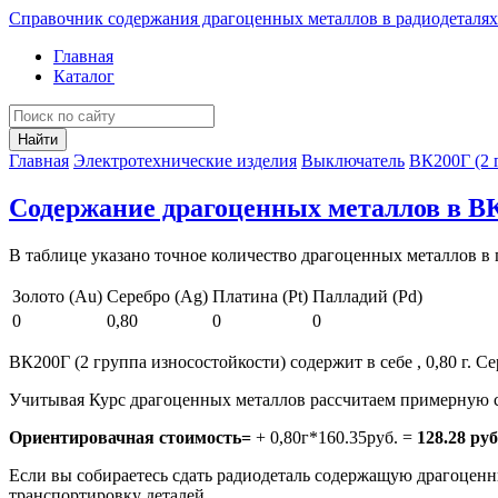
Справочник содержания драгоценных металлов в радиодеталях
Главная
Каталог
Найти
Главная
Электротехнические изделия
Выключатель
ВК200Г (2 
Содержание драгоценных металлов в ВК
В таблице указано точное количество драгоценных металлов в 
Золото (Au)
Серебро (Ag)
Платина (Pt)
Палладий (Pd)
0
0,80
0
0
ВК200Г (2 группа износостойкости) содержит в себе , 0,80 г. Се
Учитывая Курс драгоценных металлов рассчитаем примерную с
Ориентировачная стоимость=
+ 0,80г*160.35руб. =
128.28 руб
Если вы собираетесь сдать радиодеталь содержащую драгоценны
транспортировку деталей.