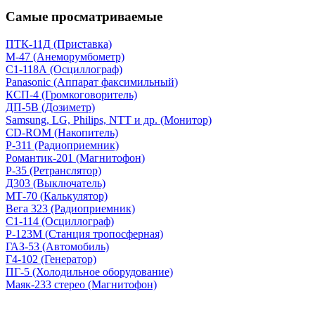
Самые просматриваемые
ПТК-11Д (Приставка)
М-47 (Анеморумбометр)
С1-118А (Осциллограф)
Panasonic (Аппарат факсимильный)
КСП-4 (Громкоговоритель)
ДП-5В (Дозиметр)
Samsung, LG, Philips, NTT и др. (Монитор)
CD-ROM (Накопитель)
Р-311 (Радиоприемник)
Романтик-201 (Магнитофон)
Р-35 (Ретранслятор)
Д303 (Выключатель)
МТ-70 (Калькулятор)
Вега 323 (Радиоприемник)
С1-114 (Осциллограф)
Р-123М (Станция тропосферная)
ГАЗ-53 (Автомобиль)
Г4-102 (Генератор)
ПГ-5 (Холодильное оборудование)
Маяк-233 стерео (Магнитофон)