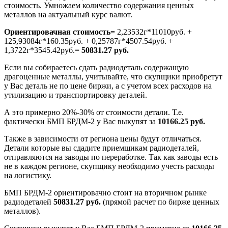
стоимость. Умножаем количество содержания ценных
металлов на актуальный курс валют.
Ориентировачная стоимость=
2,23532г*11010руб. +
125,93084г*160.35руб. + 0,25787г*4507.54руб. +
1,3722г*3545.42руб.=
50831.27 руб.
Если вы собираетесь сдать радиодеталь содержащую
драгоценные металлы, учитывайте, что скупщики приобретут
у Вас деталь не по цене биржи, а с учетом всех расходов на
утилизацию и транспортировку деталей.
А это примерно 20%-30% от стоимости детали. Т.е.
фактически БМП БРДМ-2 у Вас выкупят за
10166.25 руб.
Также в зависимости от региона цены будут отличаться.
Детали которые вы сдадите приемщикам радиодеталей,
отправляются на заводы по переработке. Так как заводы есть
не в каждом регионе, скупщику необходимо учесть расходы
на логистику.
БМП БРДМ-2 ориентировачно стоит на вторичном рынке
радиодеталей
50831.27 руб.
(прямой расчет по бирже ценных
металлов).