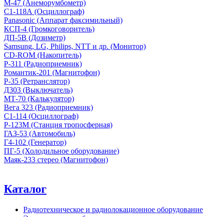
М-47 (Анеморумбометр)
С1-118А (Осциллограф)
Panasonic (Аппарат факсимильный)
КСП-4 (Громкоговоритель)
ДП-5В (Дозиметр)
Samsung, LG, Philips, NTT и др. (Монитор)
CD-ROM (Накопитель)
Р-311 (Радиоприемник)
Романтик-201 (Магнитофон)
Р-35 (Ретранслятор)
Д303 (Выключатель)
МТ-70 (Калькулятор)
Вега 323 (Радиоприемник)
С1-114 (Осциллограф)
Р-123М (Станция тропосферная)
ГАЗ-53 (Автомобиль)
Г4-102 (Генератор)
ПГ-5 (Холодильное оборудование)
Маяк-233 стерео (Магнитофон)
Каталог
Радиотехническое и радиолокационное оборудование